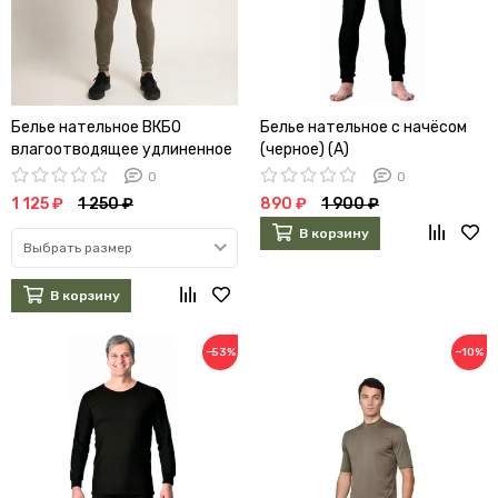
Белье нательное ВКБО
Белье нательное с начёсом
влагоотводящее удлиненное
(черное) (А)
(А)
0
0
1 125 ₽
1 250 ₽
890 ₽
1 900 ₽
В корзину
Выбрать размер
В корзину
−53%
−10%