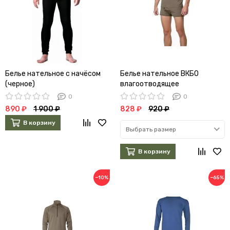
Белье нательное с начёсом
Белье нательное ВКБО
(черное)
влагоотводящее
укороченное
0
0
890 ₽
1 900 ₽
828 ₽
920 ₽
В корзину
Выбрать размер
В корзину
−10%
−65%