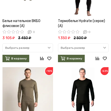
Белье нательное ВКБО
Термобелье Hydrate (серое)
флисовое (А)
(А)
0
0
3 105 ₽
3 450 ₽
1 350 ₽
2 500 ₽
Выбрать размер
Выбрать размер
В корзину
В корзину
−10%
−53%