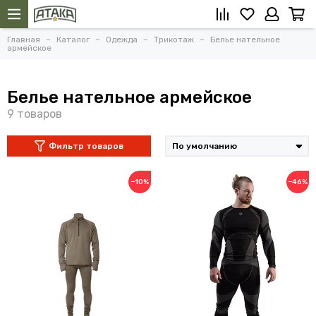
Главная
Каталог
Одежда
Трикотаж
Белье нательное
армейское
Белье нательное армейское
Фильтр товаров
−10%
−46%