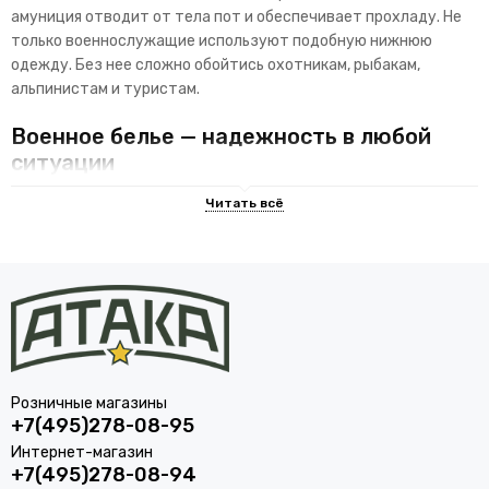
амуниция отводит от тела пот и обеспечивает прохладу. Не
только военнослужащие используют подобную нижнюю
одежду. Без нее сложно обойтись охотникам, рыбакам,
альпинистам и туристам.
Военное белье — надежность в любой
ситуации
Армейское нательное белье — это предмет повседневной
одежды военнослужащего. В большинстве случаев оно не
имеет пуговиц и застежек, производится из натуральных
тканей. Люди гражданских профессий выбирают такую
одежду по причине ее долговечности и износостойкости.
Среди обычных предложений на рынке невозможно найти
изделия, обладающие такими же характеристиками
прочности.
Розничные магазины
Использование военной нижней одежды предполагает массу
+7(495)278-08-95
преимуществ:
Интернет-магазин
+7(495)278-08-94