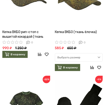
Кепка ВКБО рип-стоп с
Кепка ВКБО (ткань ёлочка)
вышитой кокардой (ткань
ёлочка)
0
0
990 ₽
1 250 ₽
585 ₽
650 ₽
В корзину
Выбрать размер
В корзину
−22%
−5%