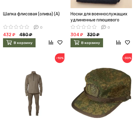
Шапка флисовая (олива) (А)
Носки для военнослужащих
удлиненные плюшевого
плетения п/ш (А)
0
0
432 ₽
480 ₽
304 ₽
320 ₽
В корзину
В корзину
−10%
−30%