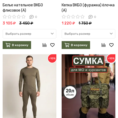
Белье нательное ВКБО
Кепка ВКБО (фуражка) ёлочка
флисовое (А)
(А)
0
0
3 105 ₽
3 450 ₽
1 220 ₽
1 750 ₽
Выбрать размер
Выбрать размер
В корзину
В корзину
−10%
−10%