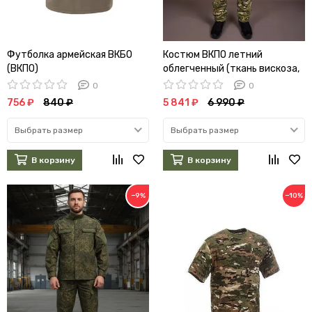
Футболка армейская ВКБО
Костюм ВКПО летний
(ВКПО)
облегченный (ткань вискоза,
мультикам)
0
0
756 ₽
840 ₽
5 841 ₽
6 990 ₽
Выбрать размер
Выбрать размер
В корзину
В корзину
−9%
−10%