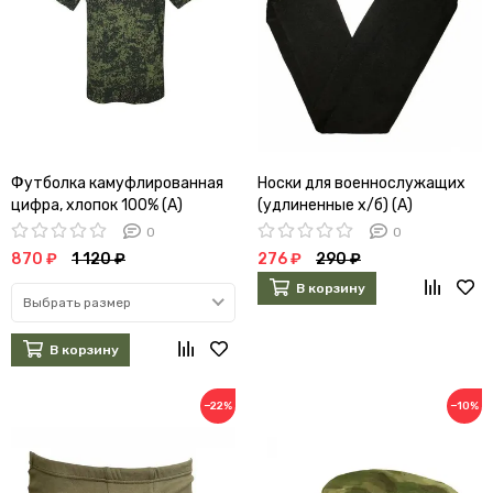
Футболка камуфлированная
Носки для военнослужащих
цифра, хлопок 100% (А)
(удлиненные х/б) (А)
0
0
870 ₽
1 120 ₽
276 ₽
290 ₽
В корзину
Выбрать размер
В корзину
−22%
−10%