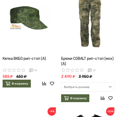
Кепка ВКБО рип-стоп (А)
Брюки COBALT рип-стоп (мох)
(А)
0
0
585 ₽
650 ₽
2 490 ₽
3 950 ₽
В корзину
Выбрать размер
В корзину
−9%
−33%