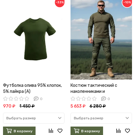
−33%
−10%
Футболка олива 95% хлопок,
Костюм тактический с
5% лайкра (А)
наколенниками и
налокотниками (олива) (А)
0
0
970 ₽
1 450 ₽
5 653 ₽
6 280 ₽
Выбрать размер
Выбрать размер
В корзину
В корзину