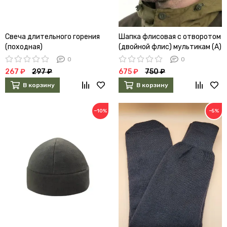
Свеча длительного горения
Шапка флисовая с отворотом
(походная)
(двойной флис) мультикам (А)
0
0
267 ₽
297 ₽
675 ₽
750 ₽
В корзину
В корзину
−10%
−5%