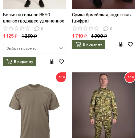
Белье нательное ВКБО
Сумка Армейская, кадетская
влагоотводящее удлиненное
(цифра)
(А)
0
0
1 125 ₽
1 250 ₽
1 710 ₽
1 900 ₽
В корзину
Выбрать размер
В корзину
−10%
−16%