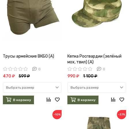
Трусы армейские ВКБО (А)
Кепка Росгвардии (зелёный
мох, твил) (А)
0
0
470 ₽
599 ₽
990 ₽
1 100 ₽
Выбрать размер
Выбрать размер
В корзину
В корзину
−10%
−37%