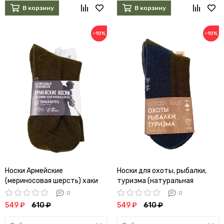
В корзину
В корзину
−10%
−10%
Носки Армейские
Носки для охоты, рыбалки,
(мериносовая шерсть) хаки
туризма (натуральная
шерсть)
0
0
549 ₽
610 ₽
549 ₽
610 ₽