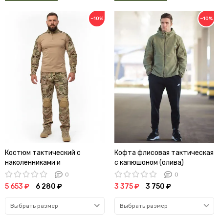
−10%
−10%
Костюм тактический с
Кофта флисовая тактическая
наколенниками и
с капюшоном (олива)
налокотниками (мультикам)
0
0
(А)
5 653 ₽
6 280 ₽
3 375 ₽
3 750 ₽
Выбрать размер
Выбрать размер