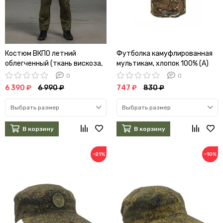
Костюм ВКПО летний
Футболка камуфлированная
облегченный (ткань вискоза,
мультикам, хлопок 100% (А)
зеленая цифра) (А)
0
0
6 390 ₽
6 990 ₽
747 ₽
830 ₽
Выбрать размер
Выбрать размер
В корзину
В корзину
−21%
−10%