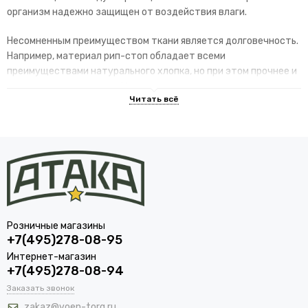
организм надежно защищен от воздействия влаги.
Несомненным преимуществом ткани является долговечность.
Например, материал рип-стоп обладает всеми
преимуществами натурального хлопка, но при этом прочнее и
долговечнее его в разы. Нити не подвержены гниению, а
структура полукомбинезона подразумевает наличие
специального каркаса. Это особые армированные нити,
располагающиеся на расстоянии 5-7 мм и предотвращающие
дальнейший разрыв в случае повреждения.
Преимущества армейских
полукомбинезонов
Современные изделия имеют множество преимуществ перед
Розничные магазины
обычными брюками похожего образца:
+7(495)278-08-95
Интернет-магазин
отличная защита от ветра, низких температур и воды;
+7(495)278-08-94
высокая износоустойчивость;
Заказать звонок
минимальный вес;
zakaz@voen-torg.ru