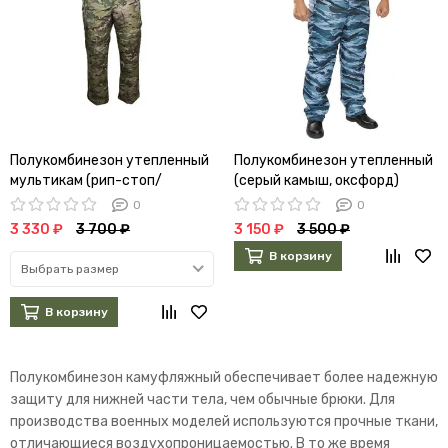
Полукомбинезон утепленный
Полукомбинезон утепленный
мультикам (рип-стоп/
(серый камыш, оксфорд)
мембрана/холофайбер)
0
0
3 330 ₽
3 700 ₽
3 150 ₽
3 500 ₽
В корзину
Выбрать размер
В корзину
Полукомбинезон камуфляжный обеспечивает более надежную
защиту для нижней части тела, чем обычные брюки. Для
производства военных моделей используются прочные ткани,
отличающиеся воздухопроницаемостью. В то же время