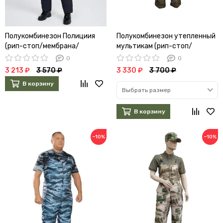
Полукомбинезон Полициия
Полукомбинезон утепленный
(рип-стоп/мембрана/
мультикам (рип-стоп/
холофайбер)
мембрана/холофайбер) (А)
0
0
3 213 ₽
3 570 ₽
3 330 ₽
3 700 ₽
В корзину
Выбрать размер
В корзину
−10%
−10%