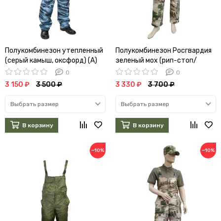
Полукомбинезон утепленный
Полукомбинезон Росгвардия
(серый камыш, оксфорд) (А)
зеленый мох (рип-стоп/
мембрана/холофайбер) (А)
0
0
3 150 ₽
3 500 ₽
3 330 ₽
3 700 ₽
Выбрать размер
Выбрать размер
В корзину
В корзину
−10%
−10%