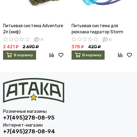
Питьевая система Аdventure
Питьевая система для
2л (кмф)
рюкзака гидратор Storm
tactic 2л 4432339
0
0
2 421 ₽
2 690 ₽
378 ₽
420 ₽
В корзину
В корзину
Розничные магазины
+7(495)278-08-95
Интернет-магазин
+7(495)278-08-94