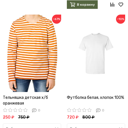
В корзину
−67%
−10%
Тельняшка детская х/б
Футболка белая, хлопок 100%
оранжевая
0
0
250 ₽
750 ₽
720 ₽
800 ₽