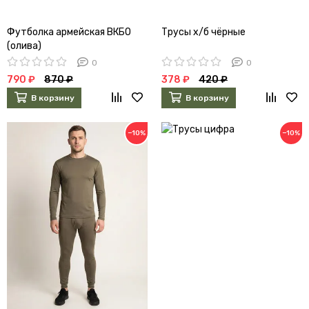
Футболка армейская ВКБО
Трусы х/б чёрные
(олива)
0
0
790 ₽
870 ₽
378 ₽
420 ₽
В корзину
В корзину
−10%
−10%