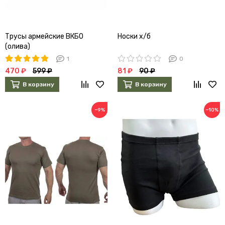
Трусы армейские ВКБО
Носки х/б
(олива)
1
0
470 ₽
599 ₽
81 ₽
90 ₽
В корзину
В корзину
−9%
−10%