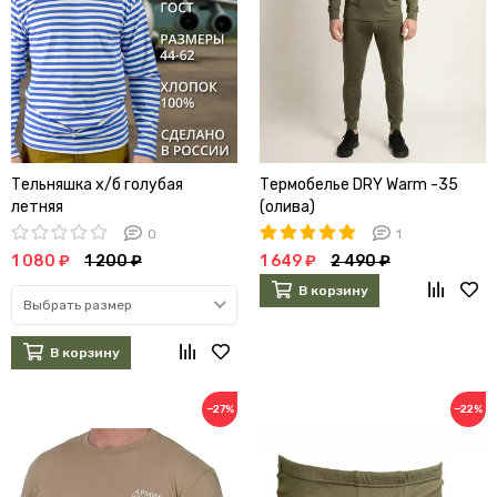
Тельняшка х/б голубая
Термобелье DRY Warm -35
летняя
(олива)
0
1
1 080 ₽
1 200 ₽
1 649 ₽
2 490 ₽
В корзину
Выбрать размер
В корзину
−27%
−22%