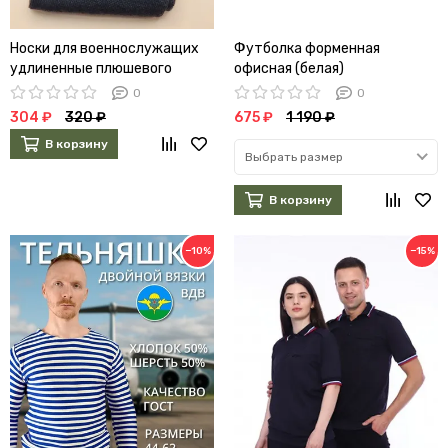
Носки для военнослужащих
Футболка форменная
удлиненные плюшевого
офисная (белая)
плетения п/ш (А)
0
0
304 ₽
320 ₽
675 ₽
1 190 ₽
В корзину
Выбрать размер
В корзину
−10%
−15%