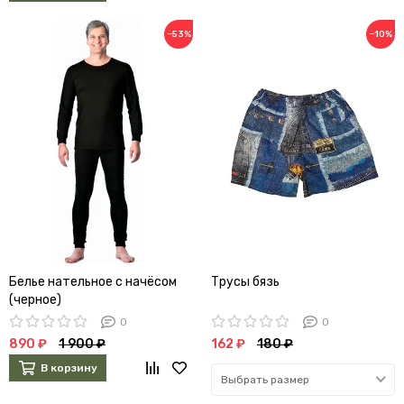
−53%
−10%
Белье нательное с начёсом
Трусы бязь
(черное)
0
0
890 ₽
1 900 ₽
162 ₽
180 ₽
В корзину
Выбрать размер