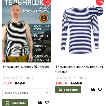
−5%
−10%
Тельняшка-майка х/б черная
Тельняшка с начесом вязаная
(синяя)
0
0
810 ₽
849 ₽
1 485 ₽
1 650 ₽
В корзину
Выбрать размер
В корзину