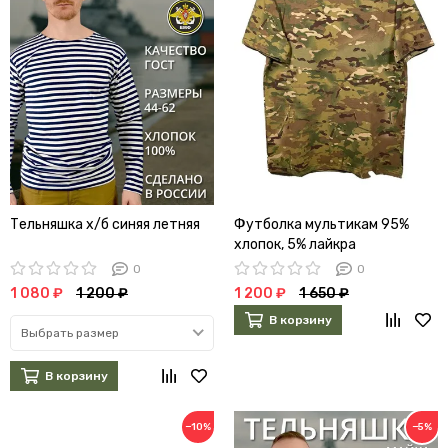
Тельняшка х/б синяя летняя
Футболка мультикам 95%
хлопок, 5% лайкра
0
0
1 080 ₽
1 200 ₽
1 200 ₽
1 650 ₽
В корзину
Выбрать размер
В корзину
−10%
−5%