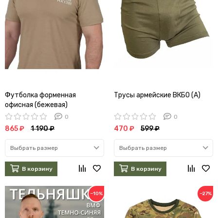
Футболка форменная
Трусы армейские ВКБО (А)
офисная (бежевая)
0
0
865 ₽
1 190 ₽
470 ₽
599 ₽
Выбрать размер
Выбрать размер
В корзину
В корзину
−10%
−27%