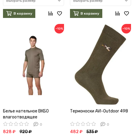
Выбрать размер
Выбрать размер
В корзину
В корзину
−10%
−10%
Белье нательное ВКБО
Термоноски AVI-Outdoor 498
влагоотводящее
укороченное
0
0
828 ₽
920 ₽
482 ₽
535 ₽