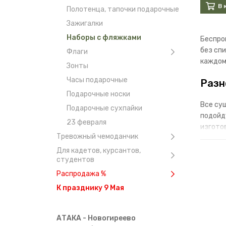
В 
Полотенца, тапочки подарочные
Зажигалки
Наборы с фляжками
Беспро
без сп
Флаги
каждом
Зонты
Часы подарочные
Разн
Подарочные носки
Все су
Подарочные сухпайки
подойд
23 февраля
изгото
Тревожный чемоданчик
наприм
Для кадетов, курсантов,
Для до
студентов
стопки
Распродажа %
К празднику 9 Мая
В наше
люб
АТАКА - Новогиреево