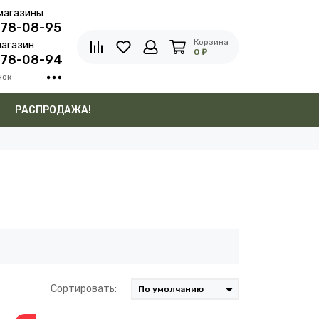
магазины
278-08-95
Корзина
агазин
0 ₽
278-08-94
нок
в
РАСПРОДАЖА!
Сортировать: