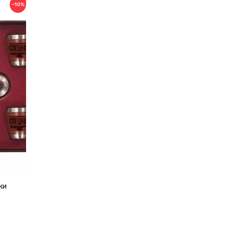
−10%
ки