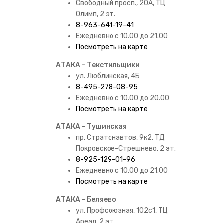
охо
Свободный просп., 20А, ТЦ
пре
Олимп, 2 эт.
8-963-641-19-41
под
Ежедневно с 10.00 до 21.00
Посмотреть на карте
Продук
мешочки
АТАКА - Текстильщики
ул. Люблинская, 4Б
Поку
8-495-278-08-95
Ежедневно с 10.00 до 20.00
Если в
Посмотреть на карте
Военто
самовыв
АТАКА - Тушинская
пр. Стратонавтов, 9к2, ТД
Покровское-Стрешнево, 2 эт.
8-925-129-01-96
Ежедневно с 10.00 до 21.00
Посмотреть на карте
АТАКА - Беляево
ул. Профсоюзная, 102с1, ТЦ
Ареал, 2 эт.