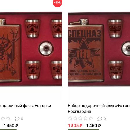
−10%
подарочный фляга+стопки
Набор подарочный фляга+стоп
Росгвардия
0
0
1 450 ₽
1 305 ₽
1 450 ₽