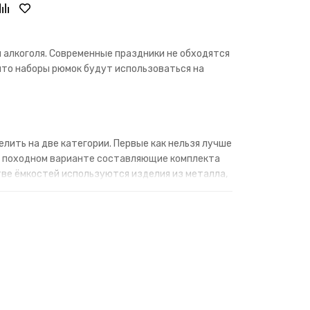
алкоголя. Современные праздники не обходятся
 что наборы рюмок будут использоваться на
ить на две категории. Первые как нельзя лучше
 В походном варианте составляющие комплекта
тве ёмкостей используются изделия из металла,
текла. В такой комплект входят стаканы или
и графин готовы к применению.