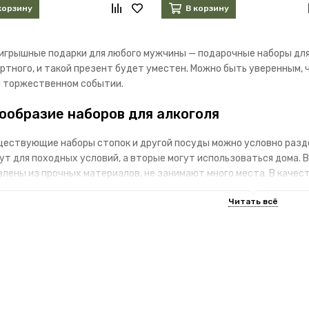
корзину
В корзину
игрышные подарки для любого мужчины — подарочные наборы для 
иртного, и такой презент будет уместен. Можно быть уверенным,
 торжественном событии.
ообразие наборов для алкоголя
ществующие наборы стопок и другой посуды можно условно раздел
ут для походных условий, а вторые могут использоваться дома.
влены из прочных материалов, не занимают много места. В качес
ер, небольшие металлические стопки или плоские фляги.
машней обстановки лучше использовать наборы для алкоголя из с
, графин. Несмотря на своё сувенирное предназначение, стаканы 
м ассортименте вы найдёте варианты для:
ителей рыбалки;