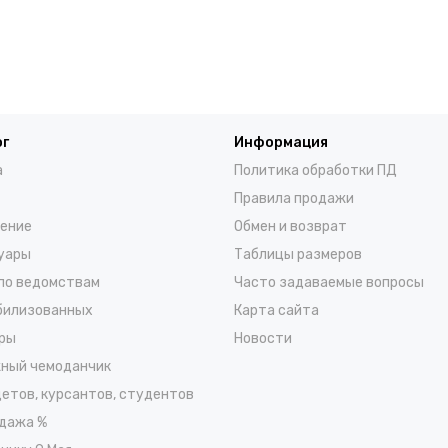
ог
Информация
а
Политика обработки ПД
Правила продажи
ение
Обмен и возврат
уары
Таблицы размеров
по ведомствам
Часто задаваемые вопросы
билизованных
Карта сайта
ры
Новости
ный чемоданчик
детов, курсантов, студентов
дажа %