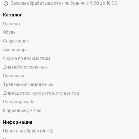
выбор детских камуфляжных костюмов от известных
Заказы обрабатываются по будням с 9.00 до 18.00
производителей России: Ursus, БШФ и БВР. Также мы
предлагаем зимние куртки и другую спецодежду для
Каталог
взрослых.
Одежда
Обувь
Материалы изготовления камуфляжных костюмов для детей:
мембрана или оксфорд. Размеры от 32 до 46. У нас могут
Снаряжение
купить подходящий вариант камуфляжа среди
Аксессуары
представленного ассортимента и дети, и подростки. Для
Форма по ведомствам
быстрого поиска модели укажите в фильтрах желаемые
Для мобилизованных
характеристики: цену, материал, бренд, цвет. К каждому
товару прилагается описание, характеристики, информация о
Сувениры
размерах и актуальная стоимость.
Тревожный чемоданчик
Для кадетов, курсантов, студентов
Заказ одежды можно оформить онлайн в интернет-магазине.
Если вы находитесь в Москве, приглашаем посетить наши
Распродажа %
точки продаж. Адреса указаны на сайте. Доставка товара
К празднику 9 Мая
возможна по Москве и всей России.
Информация
Особенности камуфляжной зимней
Политика обработки ПД
одежды для детей