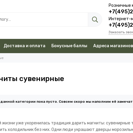
Розничные 
+7(495)
Интернет-м
+7(495)
Заказать зво
Доставка и оплата
Бонусные баллы
Адреса магазино
ые
ниты сувенирные
 данной категории пока пусто. Совсем скоро мы наполним её замеча
й жизни уже укоренилась традиция дарить магниты: сувенирные 
ить холодильник без них. Одни люди украшают дверцы морозильн