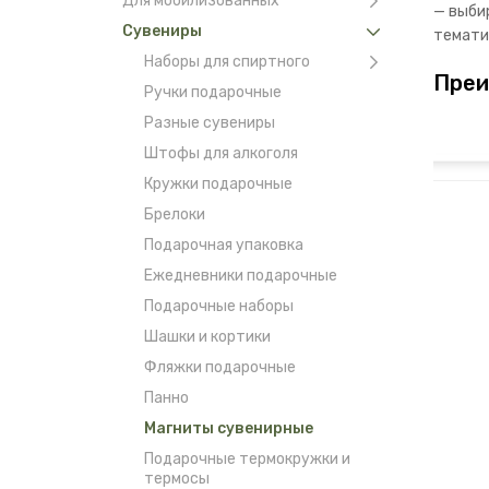
Для мобилизованных
— выби
Сувениры
темати
Наборы для спиртного
Преи
Ручки подарочные
Разные сувениры
Штофы для алкоголя
Кружки подарочные
Брелоки
Подарочная упаковка
Ежедневники подарочные
Подарочные наборы
Шашки и кортики
Фляжки подарочные
Панно
Этот с
Магниты сувенирные
Подарочные термокружки и
пре
термосы