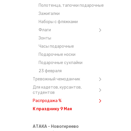
отл
Полотенца, тапочки подарочные
мож
Зажигалки
исп
Наборы с фляжками
Флаги
В наши
магази
Зонты
Часы подарочные
Ассо
Подарочные носки
В воен
Подарочные сухпайки
ассорт
23 февраля
пользу
Тревожный чемоданчик
Для кадетов, курсантов,
Закажи
студентов
осущест
Распродажа %
К празднику 9 Мая
АТАКА - Новогиреево