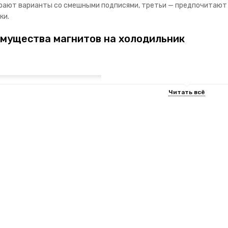
рают варианты со смешными подписями, третьи — предпочитают
ки.
мущества магнитов на холодильник
увенир имеет несколько преимуществ перед другими подарочным
красно подходит в качестве недорогого, но приятного подарка;