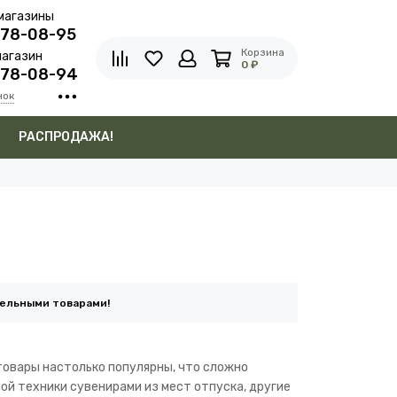
магазины
278-08-95
Корзина
агазин
0 ₽
278-08-94
нок
в
РАСПРОДАЖА!
тельными товарами!
товары настолько популярны, что сложно
ой техники сувенирами из мест отпуска, другие