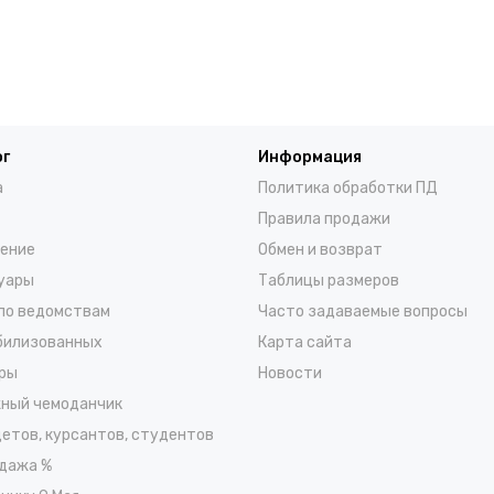
ог
Информация
а
Политика обработки ПД
Правила продажи
ение
Обмен и возврат
уары
Таблицы размеров
по ведомствам
Часто задаваемые вопросы
билизованных
Карта сайта
ры
Новости
ный чемоданчик
детов, курсантов, студентов
дажа %