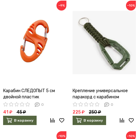
−9%
−10%
Карабин СЛЕДОПЫТ 5 см
Крепление универсальное
двойной пластик
паракорд с карабином
9314755
0
0
41 ₽
45 ₽
225 ₽
250 ₽
В корзину
В корзину
−10%
−10%