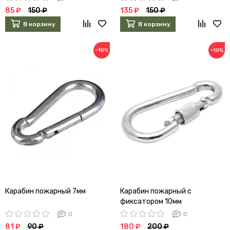
85 ₽
150 ₽
135 ₽
150 ₽
В корзину
В корзину
−10%
−10%
Карабин пожарный 7мм
Карабин пожарный с
фиксатором 10мм
0
0
81 ₽
90 ₽
180 ₽
200 ₽