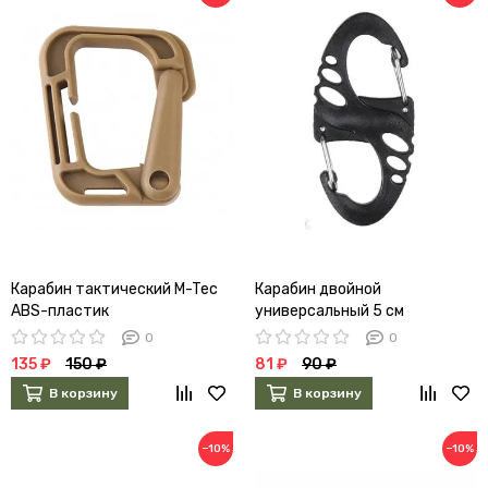
Карабин тактический M-Tec
Карабин двойной
ABS-пластик
универсальный 5 см
0
0
135 ₽
150 ₽
81 ₽
90 ₽
В корзину
В корзину
−10%
−10%