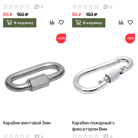
0
0
85 ₽
150 ₽
85 ₽
150 ₽
В корзину
В корзину
−43%
−10%
Карабин винтовой 5мм
Карабин пожарный с
фиксатором 8мм
0
0