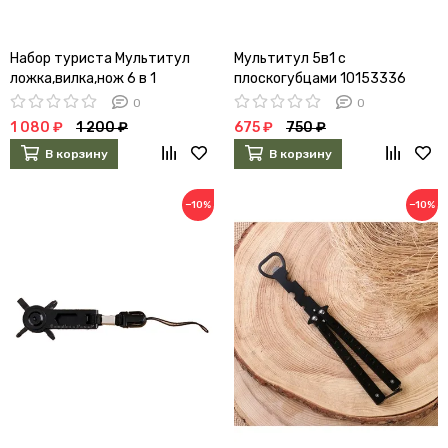
Набор туриста Мультитул
Мультитул 5в1 с
ложка,вилка,нож 6 в 1
плоскогубцами 10153336
0
0
1 080 ₽
1 200 ₽
675 ₽
750 ₽
В корзину
В корзину
−10%
−10%