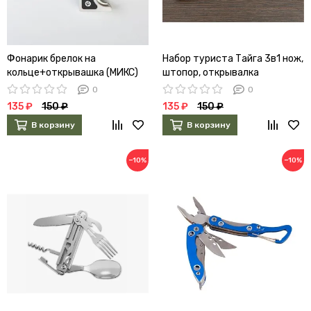
Фонарик брелок на
Набор туриста Тайга 3в1 нож,
кольце+открывашка (МИКС)
штопор, открывалка
4551944
0
0
135 ₽
150 ₽
135 ₽
150 ₽
В корзину
В корзину
−10%
−10%