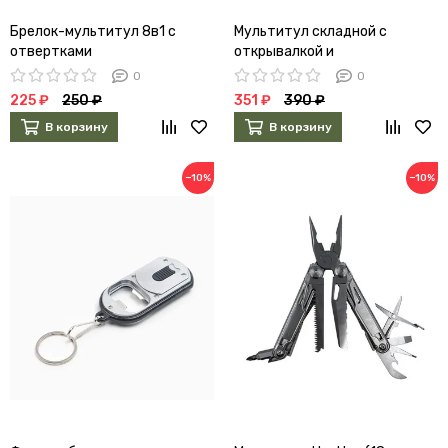
Брелок-мультитул 8в1 с
Мультитул складной с
отвертками
открывалкой и
шестигранниками
0
0
225 ₽
250 ₽
351 ₽
390 ₽
В корзину
В корзину
−10%
−10%