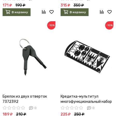
171 ₽
190 ₽
315 ₽
350 ₽
В корзину
В корзину
−10%
−10%
Брелок из двух отверток
Кредитка-мультитул
7372392
многофункциональный набор
25в1
0
0
189 ₽
210 ₽
225 ₽
250 ₽