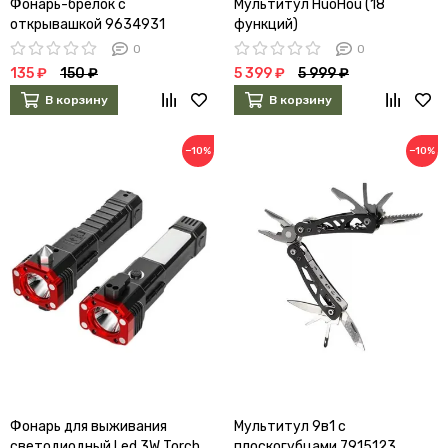
Фонарь-брелок с
Мультитул HuoHou (18
открывашкой 9634931
функций)
0
0
135 ₽
150 ₽
5 399 ₽
5 999 ₽
В корзину
В корзину
−10%
−10%
Фонарь для выживания
Мультитул 9в1 с
светодиодный Led 3W Torch
плоскогубцами 7915123