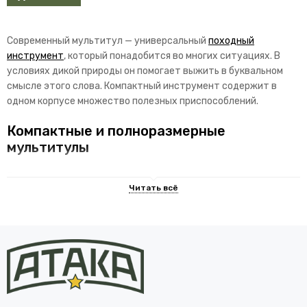
Современный мультитул — универсальный
походный
инструмент
, который понадобится во многих ситуациях. В
условиях дикой природы он помогает выжить в буквальном
смысле этого слова. Компактный инструмент содержит в
одном корпусе множество полезных приспособлений.
Компактные и полноразмерные
мультитулы
Прежде чем купить мультиинструмент, следует ознакомиться
с его разновидностями. Существуют изделия, выполненные в
виде плоскогубцев или складного ножа. В первом случае в
одном корпусе может находиться до трёх десятков
различных инструментов:
отвёртки;
шило;
штопор;