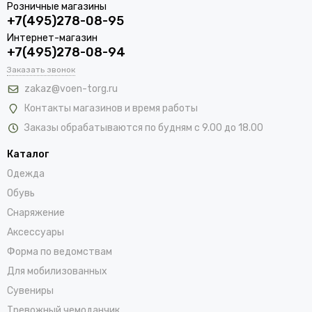
Розничные магазины
кусачки;
+7(495)278-08-95
фонарик;
Интернет-магазин
+7(495)278-08-94
шестигранники;
напильники;
Заказать звонок
zakaz@voen-torg.ru
пилы;
линейки и т.д.
Контакты магазинов и время работы
Заказы обрабатываются по будням с 9.00 до 18.00
Такой компактный прибор, умещающийся в кармане, поможет
отремонтировать велосипед в походных условиях, открыть
Каталог
банку с консервами или бутылку, перерезать ветку и т.д.
Одежда
Обувь
Мультитулы в корпусе складного ножа имеют более скромный
набор инструментов. Обычно их не более десяти-пятнадцати:
Снаряжение
это совсем компактные многофункциональные ножи,
Аксессуары
например, легендарные ножи-кредитки. Изделия очень
Форма по ведомствам
маленькие, но при этом весьма полезные.
Для мобилизованных
Как правильно выбрать мультитул?
Сувениры
Тревожный чемоданчик