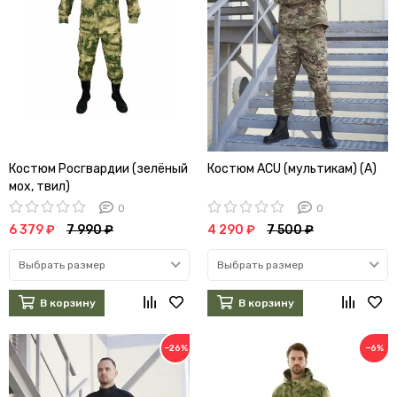
Костюм Росгвардии (зелёный
Костюм ACU (мультикам) (А)
мох, твил)
0
0
6 379 ₽
7 990 ₽
4 290 ₽
7 500 ₽
Выбрать размер
Выбрать размер
В корзину
В корзину
−26%
−6%