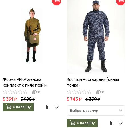
−10%
−10%
Форма РККА женская
Костюм Росгвардии (синяя
комплект с пилоткой и
точка)
ремнём
0
0
5 391 ₽
5 990 ₽
5 743 ₽
6 379 ₽
В корзину
Выбрать размер
В корзину