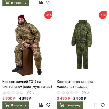
В корзину
−34%
−14%
Костюм зимний Т017 на
Костюм пограничника
синтепоне+флис (мультикам)
маскхалат (цифра)
0
0
2 900 ₽
4 399 ₽
2 490 ₽
2 900 ₽
В корзину
В корзину