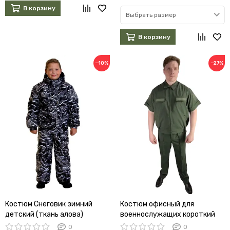
В корзину
Выбрать размер
В корзину
−10%
−27%
Костюм Снеговик зимний
Костюм офисный для
детский (ткань алова)
военнослужащих короткий
рукав (оливковый, габардин)
0
0