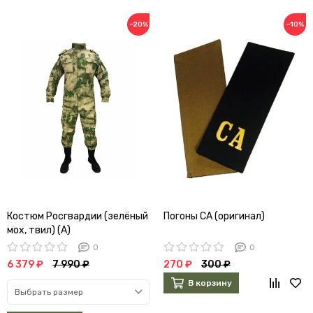
−20%
−10%
Костюм Росгвардии (зелёный
Погоны СА (оригинал)
мох, твил) (А)
0
0
6 379 ₽
7 990 ₽
270 ₽
300 ₽
В корзину
Выбрать размер