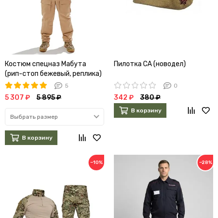
Костюм спецназ Мабута
Пилотка СА (новодел)
(рип-стоп бежевый, реплика)
5
0
5 307 ₽
5 895 ₽
342 ₽
380 ₽
В корзину
Выбрать размер
В корзину
−10%
−28%