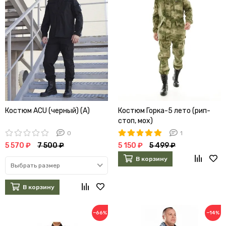
Костюм ACU (черный) (А)
Костюм Горка-5 лето (рип-
стоп, мох)
0
1
5 570 ₽
7 500 ₽
5 150 ₽
5 499 ₽
В корзину
Выбрать размер
В корзину
−66%
−14%