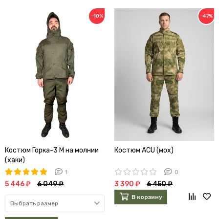
−10%
−47%
Костюм Горка-3 М на молнии
Костюм ACU (мох)
(хаки)
1
0
5 446 ₽
6 049 ₽
3 390 ₽
6 450 ₽
В корзину
Выбрать размер