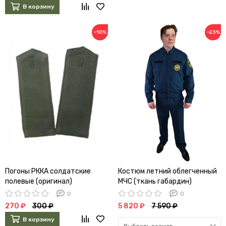
В корзину
−10%
−23%
Погоны РККА солдатские
Костюм летний облегченный
полевые (оригинал)
МЧС (ткань габардин)
0
0
270 ₽
300 ₽
5 820 ₽
7 590 ₽
В корзину
Выбрать размер