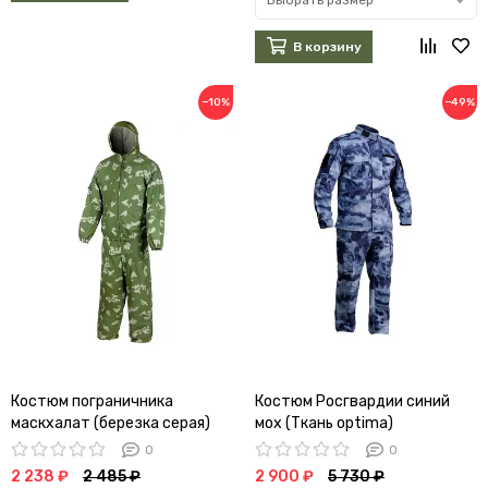
В корзину
−10%
−49%
Костюм пограничника
Костюм Росгвардии синий
маскхалат (березка серая)
мох (Ткань optima)
0
0
2 238 ₽
2 485 ₽
2 900 ₽
5 730 ₽