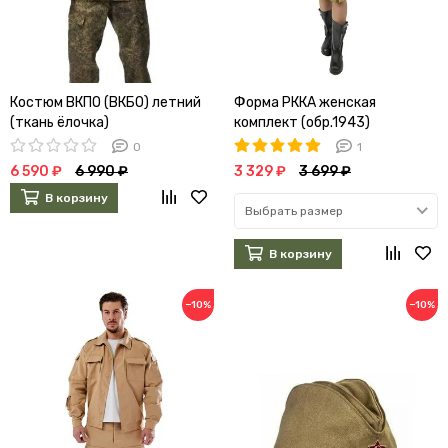
Костюм ВКПО (ВКБО) летний
Форма РККА женская
(ткань ёлочка)
комплект (обр.1943)
0
1
6 590 ₽
6 990 ₽
3 329 ₽
3 699 ₽
В корзину
Выбрать размер
В корзину
−10%
−10%