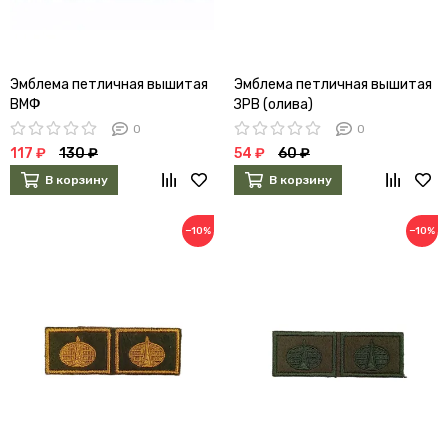
Эмблема петличная вышитая
Эмблема петличная вышитая
ВМФ
ЗРВ (олива)
0
0
117 ₽
130 ₽
54 ₽
60 ₽
В корзину
В корзину
−10%
−10%