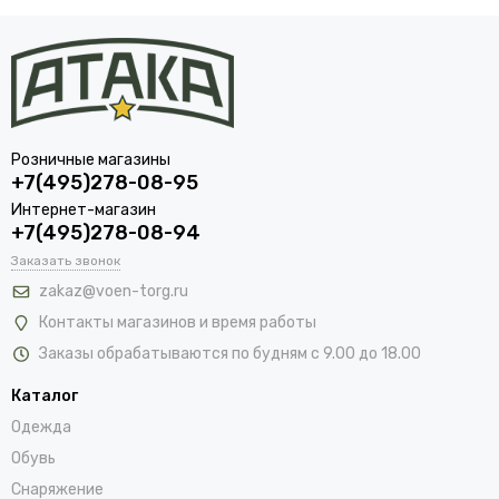
Розничные магазины
+7(495)278-08-95
Интернет-магазин
+7(495)278-08-94
При изготовлении могут использоваться различные
материалы, каждый со своими преимуществами и
Заказать звонок
недостатками:
zakaz@voen-torg.ru
Контакты магазинов и время работы
хлопок — прочные, долговечные и недорогие, отлично
Заказы обрабатываются по будням с 9.00 до 18.00
держат узел;
джут или конопля — выделяются шероховатой структурой
Каталог
поверхности, благодаря чему не развязываются при беге и
Одежда
других видах физической активности;
Обувь
кожа — очень долговечные, устойчивы к внешним
воздействиям, стильно выглядят, но при этом могут
Снаряжение