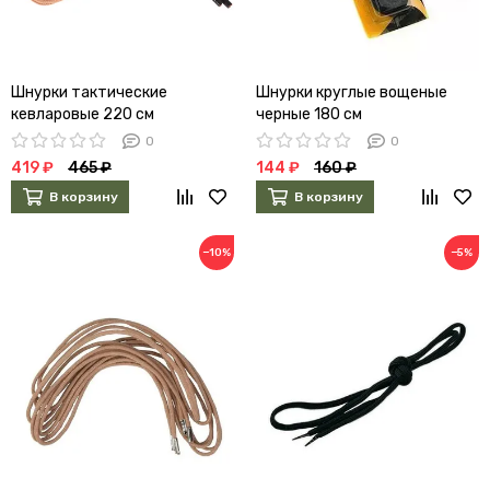
Шнурки тактические
Шнурки круглые вощеные
кевларовые 220 см
черные 180 см
(бежевые)
0
0
419 ₽
465 ₽
144 ₽
160 ₽
В корзину
В корзину
−10%
−5%