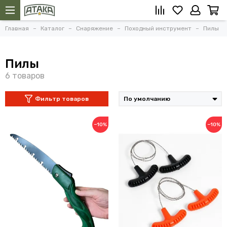
Главная
Каталог
Снаряжение
Походный инструмент
Пилы
Пилы
Фильтр товаров
−10%
−10%