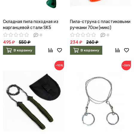
Складная пила походная из
Пила-струна с пластиковыми
марганцевой стали SK5
ручками 70см (микс)
0
0
495 ₽
550 ₽
234 ₽
260 ₽
В корзину
В корзину
−10%
−38%