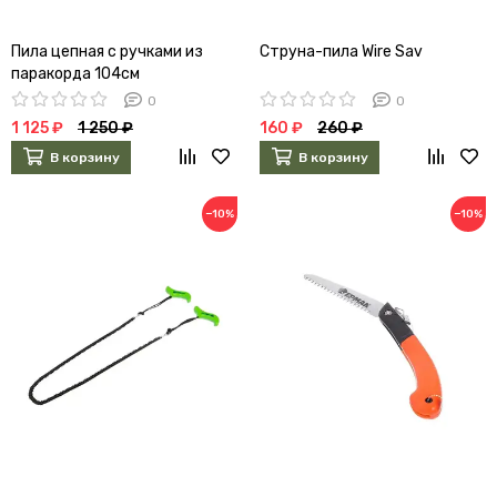
Пила цепная с ручками из
Струна-пила Wire Sav
паракорда 104см
0
0
1 125 ₽
1 250 ₽
160 ₽
260 ₽
В корзину
В корзину
−10%
−10%