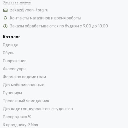
Заказать звонок
zakaz@voen-torg.ru
младший лейтенант;
Контакты магазинов и время работы
лейтенант;
Заказы обрабатываются по будням с 9.00 до 18.00
старший лейтенант;
капитан;
Каталог
полковник;
Одежда
майор и т.д.
Обувь
Снаряжение
Различают два типа погон — повседневные и парадные.
Первый тип носится на форме ежедневно. Такие изделия
Аксессуары
отличаются повышенной практичностью. Они очень медленно
Форма по ведомствам
пачкаются, легко чистятся при необходимости, не выцветают
Для мобилизованных
под воздействием солнечных лучей. Как правило, такие
Сувениры
характеристики обеспечиваются за счёт применения
синтетических материалов, которые менее восприимчивые к
Тревожный чемоданчик
внешним воздействиям.
Для кадетов, курсантов, студентов
Распродажа %
Парадные погоны имеют золотистый цвет и применяются в
особых случаях, например, в различных торжественных
К празднику 9 Мая