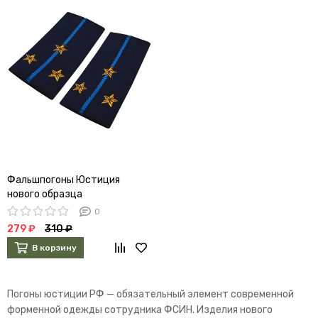
Фальшпогоны Юстиция
нового образца
жаккардового плетения
0
ст.лейтенант
279 ₽
310 ₽
В корзину
Погоны юстиции РФ — обязательный элемент современной
форменной одежды сотрудника ФСИН. Изделия нового