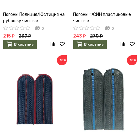
Погоны Полиция/Юстиция на
Погоны ФСИН пластиковые
рубашку чистые
чистые
0
0
215 ₽
239 ₽
243 ₽
270 ₽
В корзину
В корзину
−10%
−10%