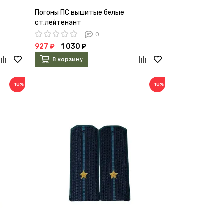
Погоны ПС вышитые белые
ст.лейтенант
0
927 ₽
1 030 ₽
В корзину
−10%
−10%