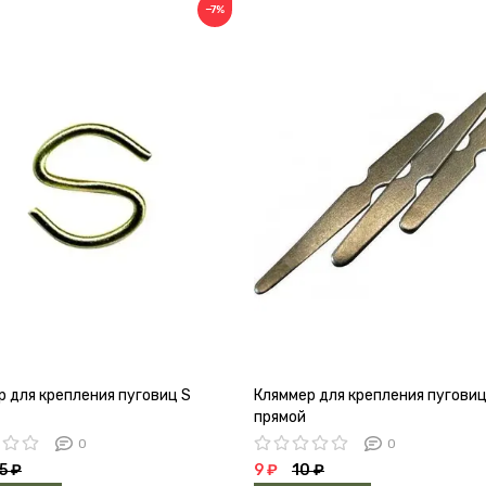
−7%
р для крепления пуговиц S
Кляммер для крепления пугови
прямой
0
0
5 ₽
9 ₽
10 ₽