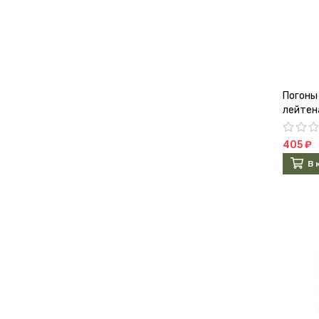
Погоны
лейтен
405 ₽
В 