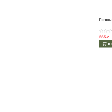
Погоны
585 ₽
В 