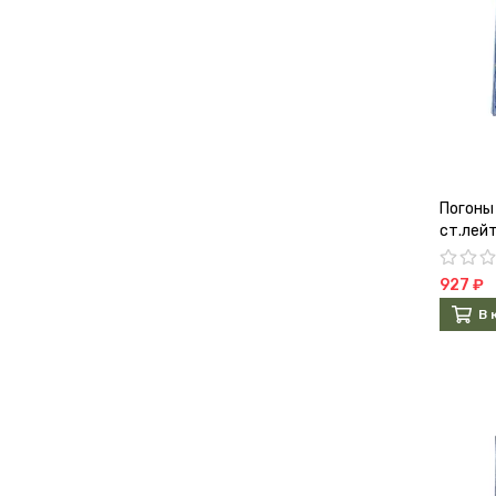
Погоны
ст.лей
927 ₽
В 