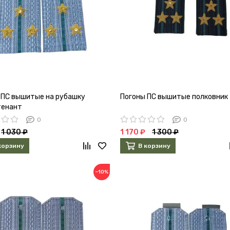
 ПС вышитые на рубашку
Погоны ПС вышитые полковник
тенант
0
0
1 030 ₽
1 170 ₽
1 300 ₽
корзину
В корзину
−10%