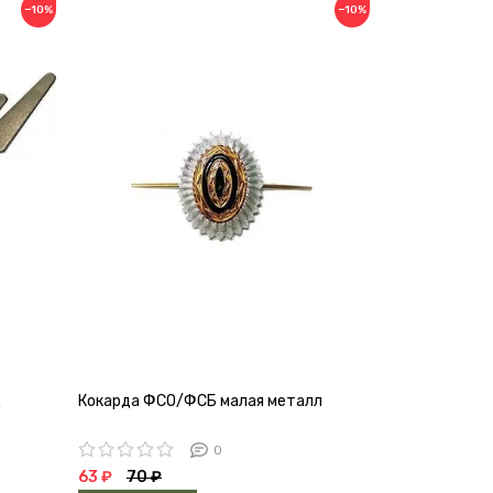
−10%
−10%
ц
Кокарда ФСО/ФСБ малая металл
0
63 ₽
70 ₽