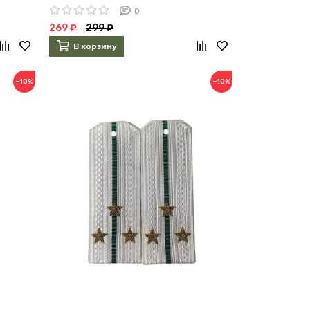
0
269 ₽
299 ₽
В корзину
−10%
−10%