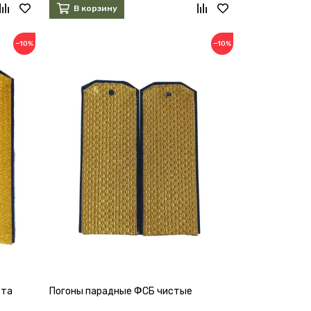
В корзину
−10%
−10%
ета
Погоны парадные ФСБ чистые