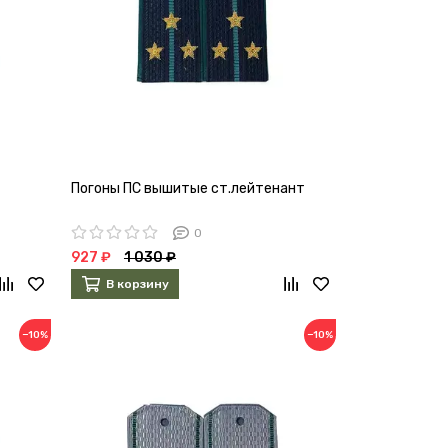
Погоны ПС вышитые ст.лейтенант
0
927 ₽
1 030 ₽
В корзину
−10%
−10%