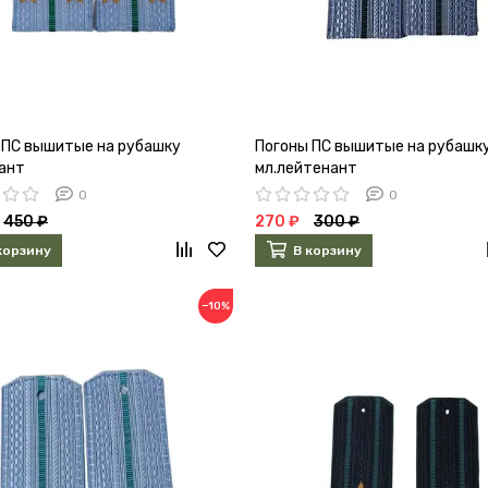
 ПС вышитые на рубашку
Погоны ПС вышитые на рубашк
ант
мл.лейтенант
0
0
450 ₽
270 ₽
300 ₽
корзину
В корзину
−10%