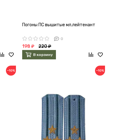
Погоны ПС вышитые мл.лейтенант
0
198 ₽
220 ₽
В корзину
−10%
−10%