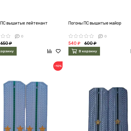
 ПС вышитые лейтенант
Погоны ПС вышитые майор
0
0
650 ₽
540 ₽
600 ₽
корзину
В корзину
−10%