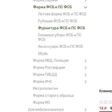
Форма Охраны
Форма ФСБ и ПС ФСБ
Летняя форма ФСБ и ПС ФСБ
Рубашки ФСБ и ПС ФСБ
Фурнитура ФСБ и ПС ФСБ
Головные уборы ФСБ и ПС
ФСБ
Аксессуары ФСБ и ПС ФСБ
Обувь
Форма МВД, Полиции
Форма Росгвардии
Форма ГИБДД
Форма МЧС
Метрополитен
Клямме
Форма старого образца
Форма МО
14 ₽
1
Для мобилизованных