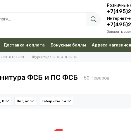
Розничные 
+7(495)
Интернет-м
+7(495)
Заказать зво
Доставка и оплата
Бонусные баллы
Адреса магазино
 ФСБ и ПС ФСБ
Фурнитура ФСБ и ПС ФСБ
нитура ФСБ и ПС ФСБ
, ₽
Вес, кг
Габариты, см