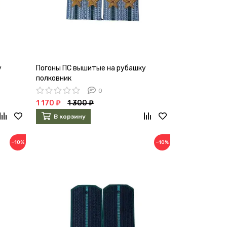
у
Погоны ПС вышитые на рубашку
полковник
0
1 170 ₽
1 300 ₽
В корзину
−10%
−10%