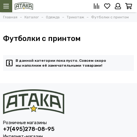
Главная
Каталог
Одежда
Трикотаж
Футболки с принтом
Футболки с принтом
В данной категории пока пусто. Совсем скоро
мы наполним её замечательными товарами!
Розничные магазины
+7(495)278-08-95
Интернет-магазин