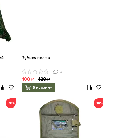
ий
Зубная паста
0
108 ₽
120 ₽
В корзину
−10%
−10%