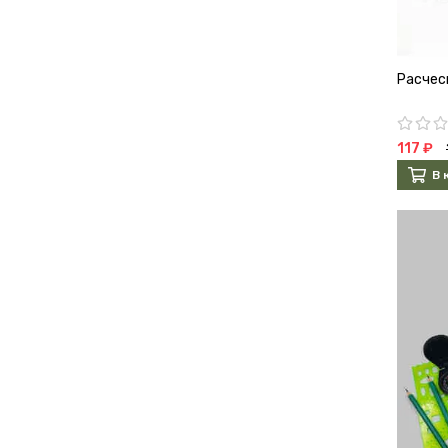
Расческ
117 ₽
В 