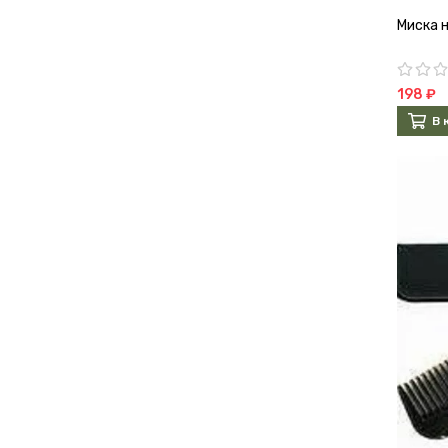
Миска 
198 ₽
В 