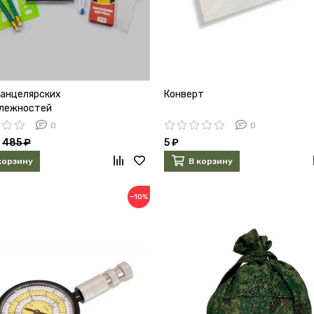
канцелярских
Конверт
лежностей
0
0
485 ₽
5 ₽
корзину
В корзину
−10%