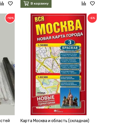
В корзину
−10%
−5%
остей
Карта Москва и область (складная)