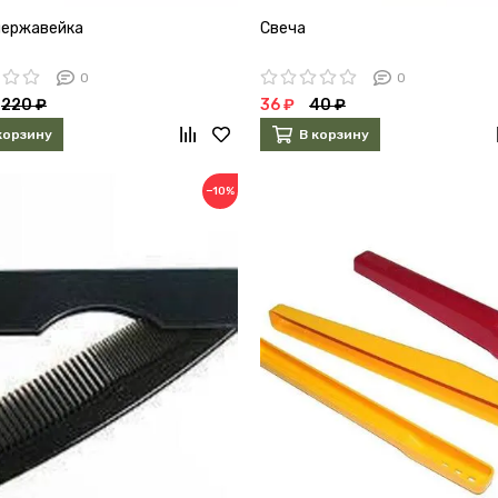
нержавейка
Свеча
0
0
220 ₽
36 ₽
40 ₽
корзину
В корзину
−10%