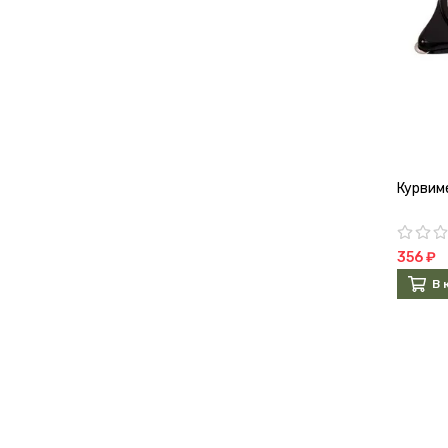
Курвим
356 ₽
В 