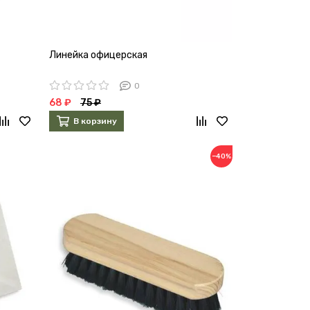
Линейка офицерская
0
68 ₽
75 ₽
В корзину
−40%