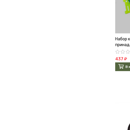
Набор 
принад
437 ₽
В 