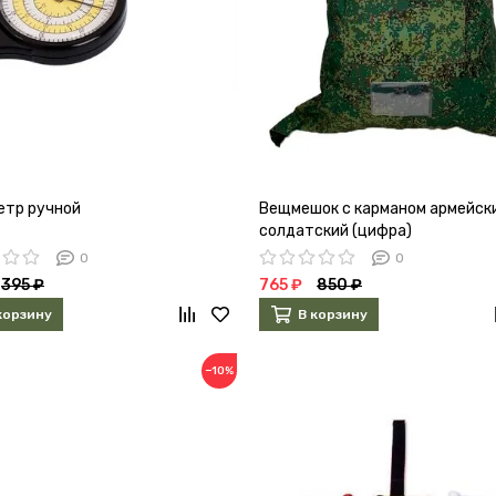
етр ручной
Вещмешок с карманом армейск
солдатский (цифра)
0
0
395 ₽
765 ₽
850 ₽
корзину
В корзину
−10%