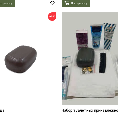
корзину
В корзину
−9%
ца
Набор туалетных принадлежн