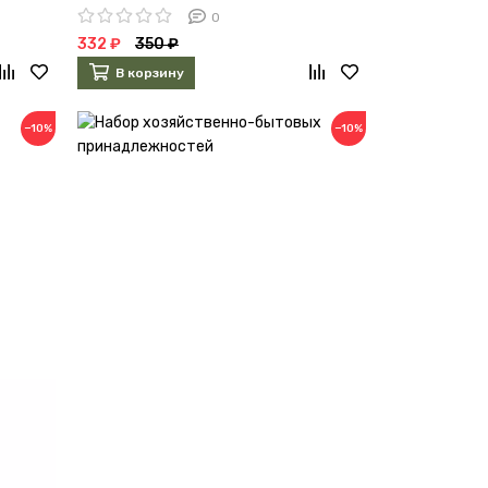
0
332 ₽
350 ₽
В корзину
−10%
−10%