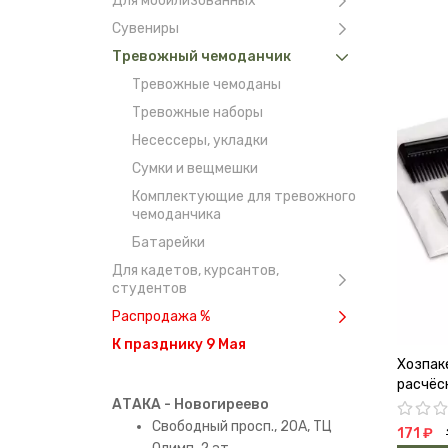
Для мобилизованных
Сувениры
Тревожный чемоданчик
Тревожные чемоданы
Тревожные наборы
Несессеры, укладки
Сумки и вещмешки
Комплектующие для тревожного
чемоданчика
Батарейки
Для кадетов, курсантов,
студентов
Распродажа %
К празднику 9 Мая
Хозпаке
расчёс
АТАКА - Новогиреево
Свободный просп., 20А, ТЦ
171 ₽