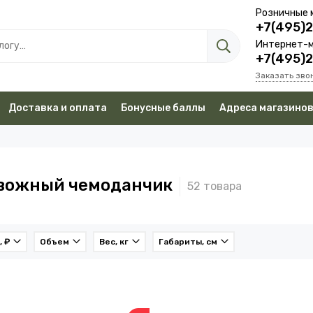
Розничные 
+7(495)
Интернет-м
+7(495)
Заказать зво
Доставка и оплата
Бонусные баллы
Адреса магазино
вожный чемоданчик
, ₽
Объем
Вес, кг
Габариты, см