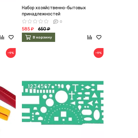
Набор хозяйственно-бытовых
принадлежностей
0
585 ₽
650 ₽
В корзину
−9%
−9%