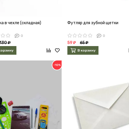
а в чехле (складная)
Футляр для зубной щетки
0
0
130 ₽
59 ₽
65 ₽
корзину
В корзину
−10%