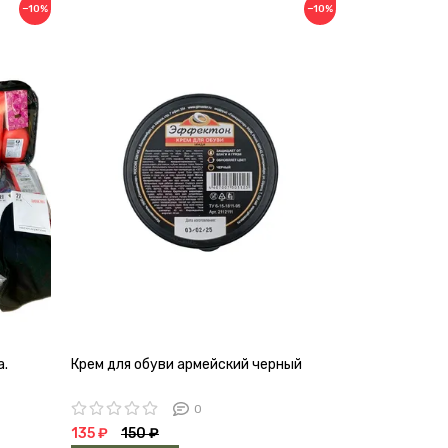
−10%
−10%
а.
Крем для обуви армейский черный
0
135 ₽
150 ₽