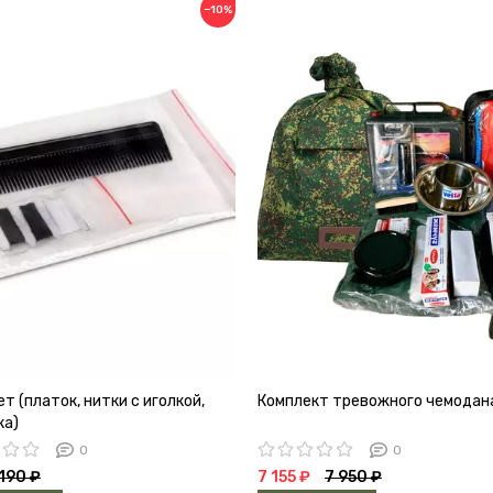
−10%
т (платок, нитки с иголкой,
Комплект тревожного чемодан
ка)
0
0
190 ₽
7 155 ₽
7 950 ₽