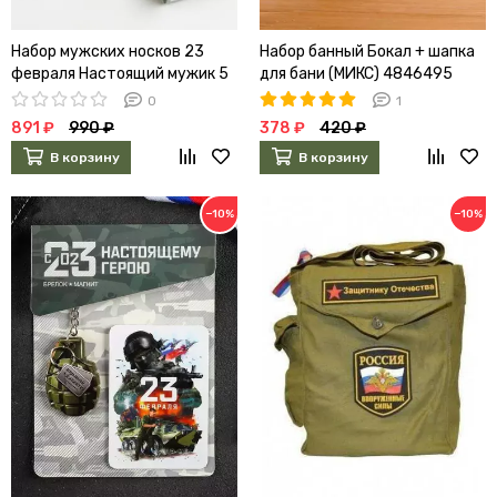
Набор мужских носков 23
Набор банный Бокал + шапка
февраля Настоящий мужик 5
для бани (МИКС) 4846495
пар
0
1
891 ₽
990 ₽
378 ₽
420 ₽
В корзину
В корзину
−10%
−10%