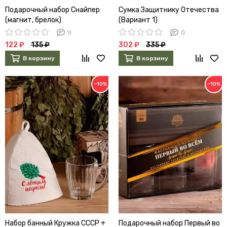
Подарочный набор Снайпер
Сумка Защитнику Отечества
(магнит, брелок)
(Вариант 1)
0
0
122 ₽
135 ₽
302 ₽
335 ₽
В корзину
В корзину
−10%
−10%
Набор банный Кружка СССР +
Подарочный набор Первый во