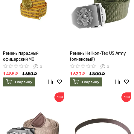
Ремень парадный
Ремень Helikon-Tex US Army
офицерский МО
(оливковый)
0
0
1 485 ₽
1 650 ₽
1 620 ₽
1 800 ₽
В корзину
В корзину
−10%
−10%