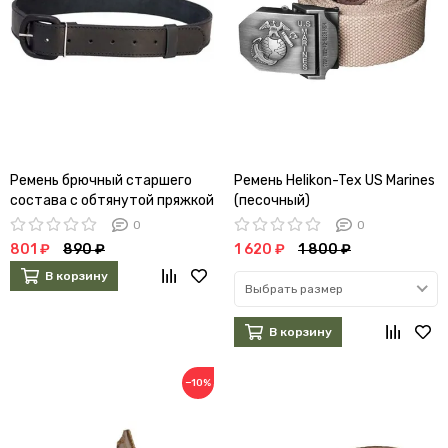
Ремень брючный старшего
Ремень Helikon-Tex US Marines
состава с обтянутой пряжкой
(песочный)
(коричневый)
0
0
801 ₽
890 ₽
1 620 ₽
1 800 ₽
В корзину
Выбрать размер
В корзину
−10%