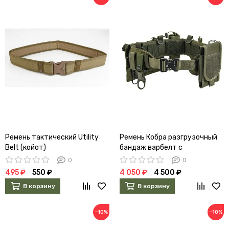
Ремень тактический Utility
Ремень Кобра разгрузочный
Belt (койот)
бандаж варбелт с
подсумками (олива)
0
0
495 ₽
550 ₽
4 050 ₽
4 500 ₽
В корзину
В корзину
−10%
−10%