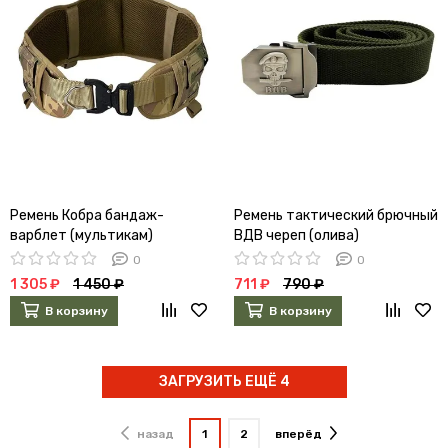
Ремень Кобра бандаж-
Ремень тактический брючный
варблет (мультикам)
ВДВ череп (олива)
0
0
1 305 ₽
1 450 ₽
711 ₽
790 ₽
В корзину
В корзину
ЗАГРУЗИТЬ ЕЩЁ 4
назад
1
2
вперёд