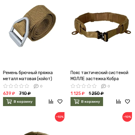
Ремень брючный пряжка
Пояс тактический системой
металл матовая (койот)
МОЛЛЕ застежка Кобра
(мультикам)
0
0
639 ₽
710 ₽
1 125 ₽
1 250 ₽
В корзину
В корзину
−10%
−10%