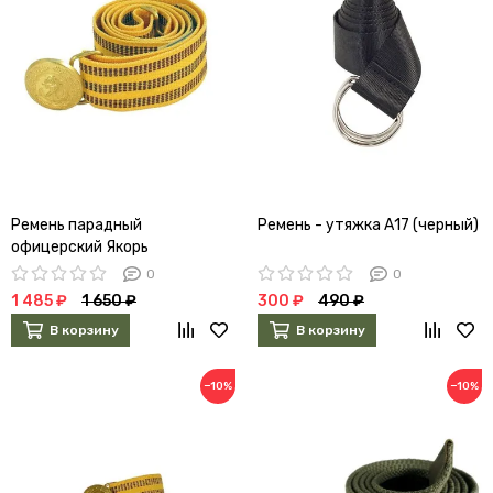
Ремень парадный
Ремень - утяжка А17 (черный)
офицерский Якорь
0
0
1 485 ₽
1 650 ₽
300 ₽
490 ₽
В корзину
В корзину
−10%
−10%