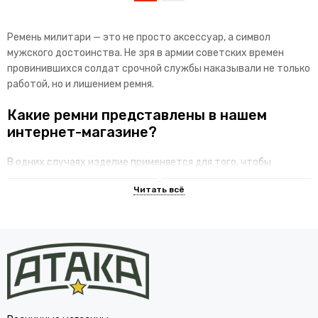
Ремень милитари — это не просто аксессуар, а символ
мужского достоинства. Не зря в армии советских времен
провинившихся солдат срочной службы наказывали не только
работой, но и лишением ремня.
Какие ремни представлены в нашем
интернет-магазине?
В одних случаях изделие применяется для того, чтобы
подчеркнуть красивую мужскую фигуру. Для этого
используется кожаный ремень с красивой пряжкой, который
надевают поверх одежды. Как правило, называют такой
аксессуар офицерским ремнем. Это стильное и модное
изделие всегда в тренде.
Более простое изделие называется брючным. Оно может быть
изготовлено из кожзаменителя, брезента и других
материалов. Важны практические качества — прочность и
функциональность, на таком поясе можно подвесить флягу,