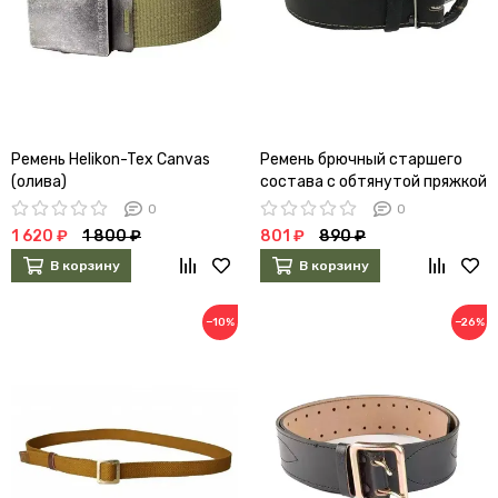
Ремень Helikon-Tex Canvas
Ремень брючный старшего
(олива)
состава с обтянутой пряжкой
(черный)
0
0
1 620 ₽
1 800 ₽
801 ₽
890 ₽
В корзину
В корзину
−10%
−26%