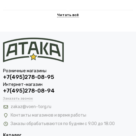
Ассортимент военных шашек и кортиков в
военторге Атака
В каталоге сайта voen-torg.ru вы найдете широкий
ассортимент сувенирного холодного оружия, включая
офицерские кортики. Для различных родов войск выпускались
свои виды холодного оружия, и у нас можно заказать такие
варианты:
ВМФ;
Розничные магазины
+7(495)278-08-95
Чекист;
Интернет-магазин
ФСБ;
+7(495)278-08-94
ДПС;
Заказать звонок
МО;
zakaz@voen-torg.ru
ВДВ.
Контакты магазинов и время работы
Мы предлагаем как современные изделия, так и
Заказы обрабатываются по будням с 9.00 до 18.00
коллекционные модели советского и имперского периода. Все
Каталог