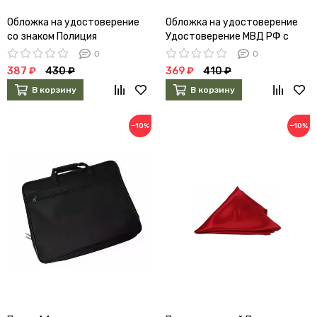
Обложка на удостоверение
Обложка на удостоверение
со знаком Полиция
Удостоверение МВД РФ с
окошком (бордовая)
0
0
387 ₽
430 ₽
369 ₽
410 ₽
В корзину
В корзину
−10%
−10%