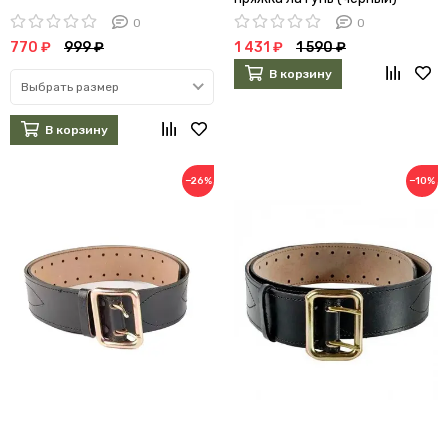
0
0
770 ₽
999 ₽
1 431 ₽
1 590 ₽
В корзину
Выбрать размер
В корзину
−26%
−10%