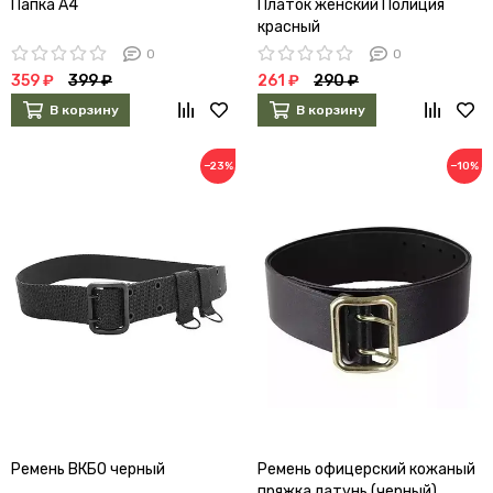
Папка А4
Платок женский Полиция
красный
0
0
359 ₽
399 ₽
261 ₽
290 ₽
В корзину
В корзину
−23%
−10%
Ремень ВКБО черный
Ремень офицерский кожаный
пряжка латунь (черный)