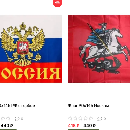
−5%
0х145 РФ с гербом
Флаг 90х145 Москвы
0
0
440 ₽
418 ₽
440 ₽