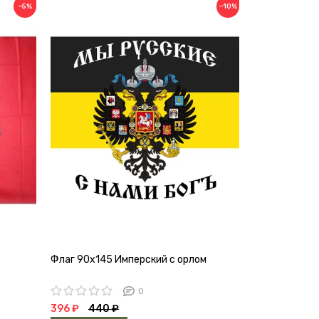
−5%
−10%
Флаг 90х145 Имперский с орлом
0
396 ₽
440 ₽