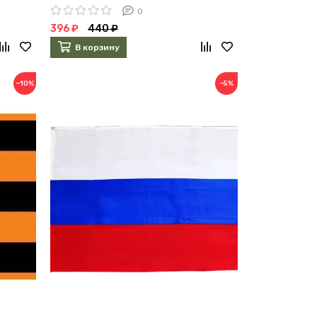
0
396 ₽
440 ₽
В корзину
−10%
−5%