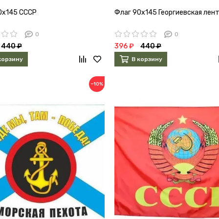
0х145 СССР
Флаг 90х145 Георгиевская лен
0
0
440 ₽
396 ₽
440 ₽
корзину
В корзину
−10%