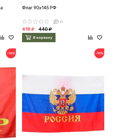
та
Флаг 90х145 РФ
0
418 ₽
440 ₽
В корзину
−10%
−10%