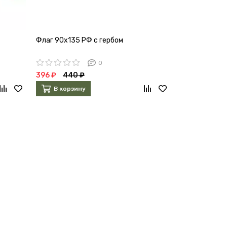
Флаг 90х135 РФ с гербом
0
396 ₽
440 ₽
В корзину