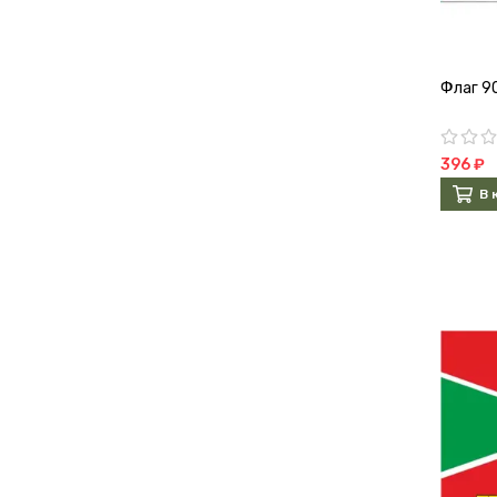
Флаг 9
396 ₽
В 