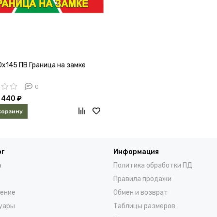
0х145 ПВ Граница на замке
0
440 ₽
корзину
ог
Информация
а
Политика обработки ПД
Правила продажи
ение
Обмен и возврат
уары
Таблицы размеров