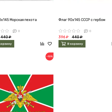
0х145 Морская пехота
Флаг 90х145 СССР с гербом
0
0
440 ₽
396 ₽
440 ₽
корзину
В корзину
−10%