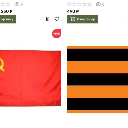
0
0
230 ₽
490 ₽
корзину
В корзину
−10%