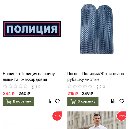
Нашивка Полиция на спину
Погоны Полиция/Юстиция на
вышитая жаккардовая
рубашку чистые
0
0
234 ₽
260 ₽
215 ₽
239 ₽
В корзину
В корзину
−10%
−29%