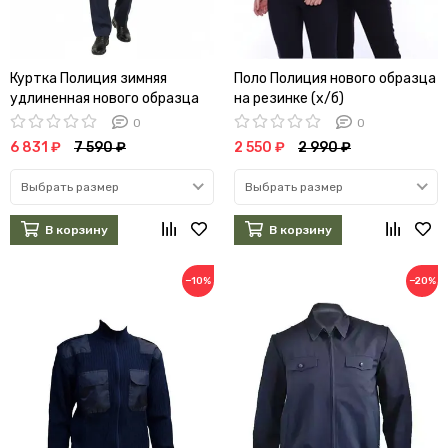
Куртка Полиция зимняя
Поло Полиция нового образца
удлиненная нового образца
на резинке (х/б)
(фольга/мембрана/
0
0
холофайбер)
6 831 ₽
7 590 ₽
2 550 ₽
2 990 ₽
Выбрать размер
Выбрать размер
В корзину
В корзину
−10%
−20%