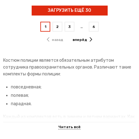
ЗАГРУЗИТЬ ЕЩЁ 30
1
2
3
…
6
назад
вперёд
Костюм полиции является обязательным атрибутом
сотрудника правоохранительных органов. Различают такие
комплекты формы полиции:
повседневная;
полевая;
парадная.
Каждый из комплектов есть в зимнем и летнем вариантах. Как
и униформа военнослужащих, предусмотрены женская и
мужская формы полицейских.