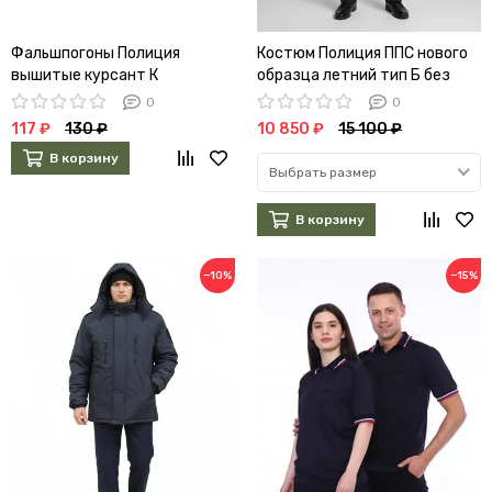
Фальшпогоны Полиция
Костюм Полиция ППС нового
вышитые курсант К
образца летний тип Б без
канта на резинке
0
0
117 ₽
130 ₽
10 850 ₽
15 100 ₽
В корзину
Выбрать размер
В корзину
−10%
−15%