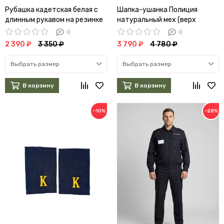
Рубашка кадетская белая с
Шапка-ушанка Полиция
длинным рукавом на резинке
натуральный мех (верх
сукно)
0
0
2 390 ₽
3 350 ₽
3 790 ₽
4 780 ₽
Выбрать размер
Выбрать размер
В корзину
В корзину
−10%
−28%