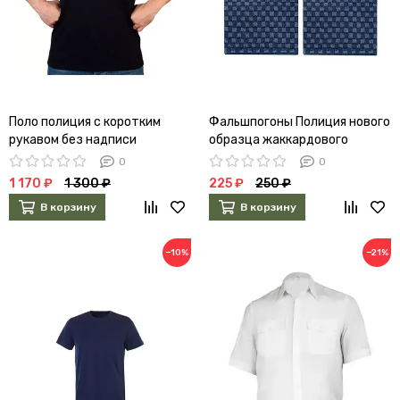
Поло полиция с коротким
Фальшпогоны Полиция нового
рукавом без надписи
образца жаккардового
плетения чистые
0
0
1 170 ₽
1 300 ₽
225 ₽
250 ₽
В корзину
В корзину
−10%
−21%