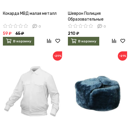
Кокарда МВД малая металл
Шеврон Полиция
Образовательные
учреждения нового образца
0
0
жаккардовый (синий)
59 ₽
65 ₽
210 ₽
В корзину
В корзину
−29%
−21%