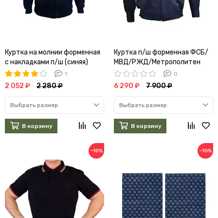
Куртка на молнии форменная
Куртка п/ш форменная ФСБ/
с накладками п/ш (синяя)
МВД/РЖД/Метрополитен
(темно-синяя)
1
0
2 052 ₽
2 280 ₽
6 290 ₽
7 900 ₽
Выбрать размер
Выбрать размер
В корзину
В корзину
−10%
−10%