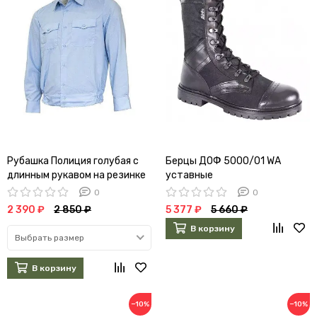
Рубашка Полиция голубая с
Берцы ДОФ 5000/01 WA
длинным рукавом на резинке
уставные
0
0
2 390 ₽
2 850 ₽
5 377 ₽
5 660 ₽
В корзину
Выбрать размер
В корзину
−10%
−10%