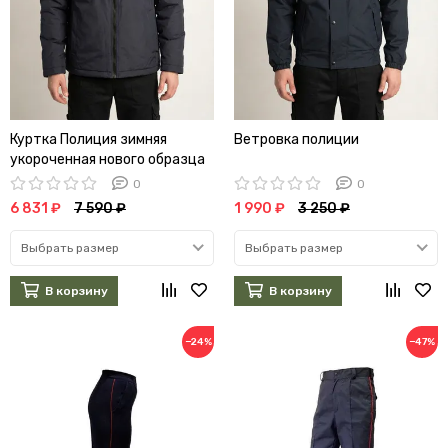
Куртка Полиция зимняя
Ветровка полиции
укороченная нового образца
(фольга/мембрана/
0
0
холофайбер)
6 831 ₽
7 590 ₽
1 990 ₽
3 250 ₽
Выбрать размер
Выбрать размер
В корзину
В корзину
−24%
−47%