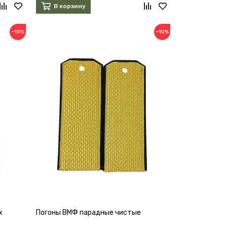
В корзину
−10%
−10%
х
Погоны ВМФ парадные чистые