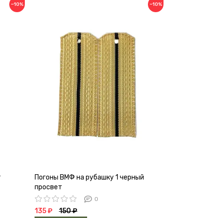
−10%
−10%
т
Погоны ВМФ на рубашку 1 черный
просвет
0
135 ₽
150 ₽