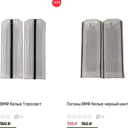
−10%
 ВМФ белые 1 просвет
Погоны ВМФ белые черный кан
0
0
150 ₽
135 ₽
150 ₽