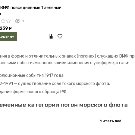
 ВМФ повседневные 1 зеленый
т
0
239 ₽
корзину
ния в форме и отличительных знаках (погонах) служащих ВМФ пр
ческими событиями, повлёкшими изменения в униформе, стали:
олюционные события 1917 года;
2-1991 — существование советского морского флота;
дание формы нового образца РФ.
еменные категории погон морского флота
ие ранги современности делятся на 4 категории:
зывники;