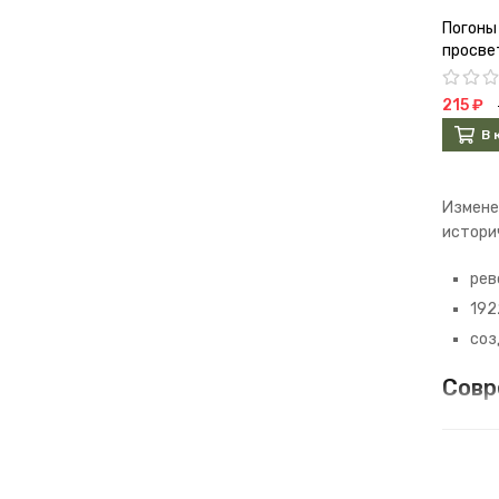
Погоны
просве
215 ₽
В 
Измене
истори
рев
192
соз
Совр
Флотск
при