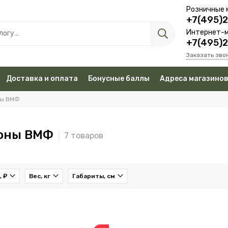
Розничные 
+7(495)
Интернет-м
+7(495)
Заказать зво
Доставка и оплата
Бонусные баллы
Адреса магазино
ны ВМФ
оны ВМФ
, ₽
Вес, кг
Габариты, см