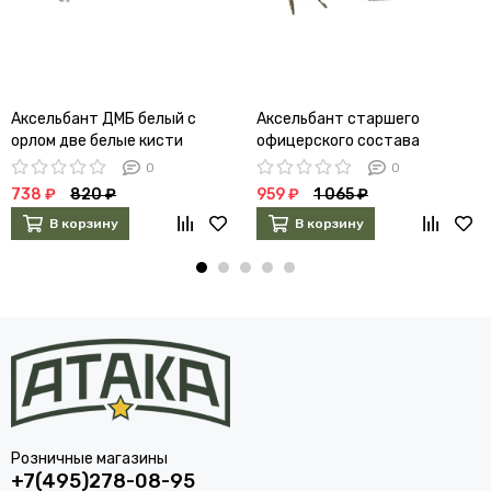
Аксельбант ДМБ белый с
Аксельбант старшего
орлом две белые кисти
офицерского состава
серебряный 2 наконечника
0
0
738 ₽
820 ₽
959 ₽
1 065 ₽
В корзину
В корзину
Розничные магазины
+7(495)278-08-95