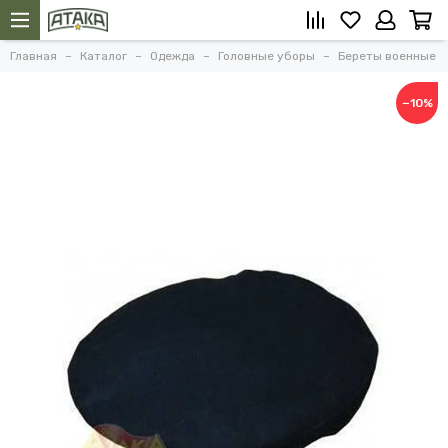
Главная
Каталог
Одежда
Головные уборы
Береты военные
−10%