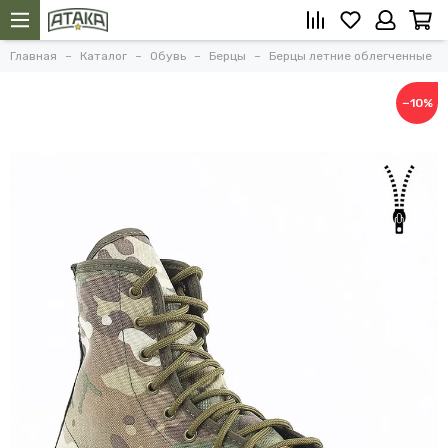
Главная
Каталог
Обувь
Берцы
Берцы летние облегченные
−10%