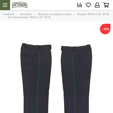
Главная
Каталог
Форма по ведомствам
Форма ФСБ и ПС ФСБ
Летняя форма ФСБ и ПС ФСБ
−10%