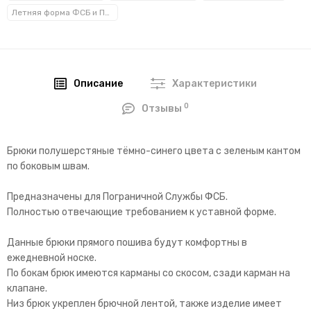
Летняя форма ФСБ и ПС ФСБ
Описание
Характеристики
0
Отзывы
Брюки полушерстяные тёмно-синего цвета с зеленым кантом
по боковым швам.
Предназначены для Пограничной Службы ФСБ.
Полностью отвечающие требованием к уставной форме.
Данные брюки прямого пошива будут комфортны в
ежедневной носке.
По бокам брюк имеются карманы со скосом, сзади карман на
клапане.
Низ брюк укреплен брючной лентой, также изделие имеет