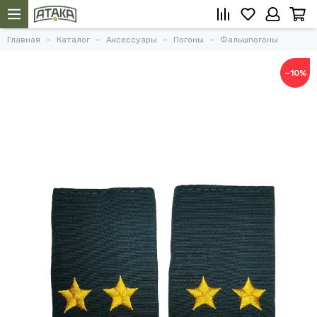
Главная
Каталог
Аксессуары
Погоны
Фальшпогоны
−10%