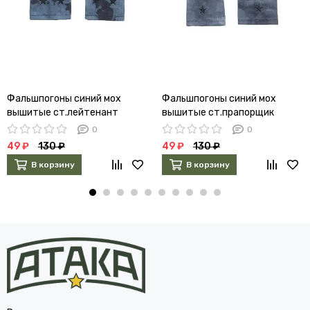
Фальшпогоны синий мох
Фальшпогоны синий мох
вышитые ст.лейтенант
вышитые ст.прапорщик
0
0
49 ₽
130 ₽
49 ₽
130 ₽
В корзину
В корзину