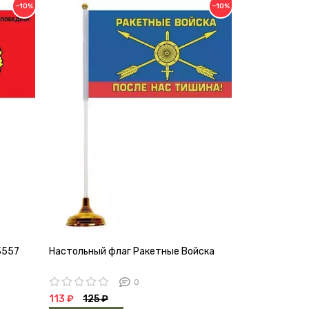
−10%
−10%
3557
Настольный флаг Ракетные Войска
Флаг 30х40 
0
113 ₽
125 ₽
90 ₽
100 ₽