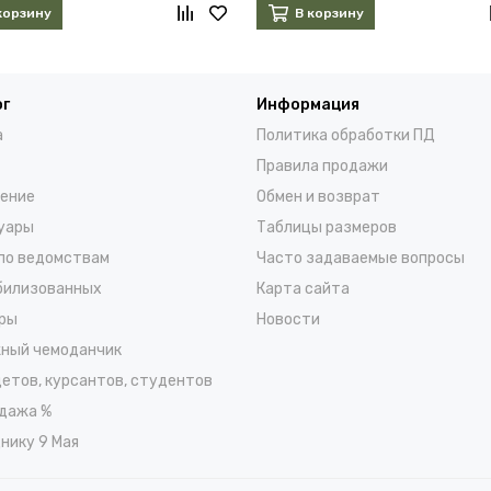
корзину
В корзину
ог
Информация
а
Политика обработки ПД
Правила продажи
ение
Обмен и возврат
уары
Таблицы размеров
по ведомствам
Часто задаваемые вопросы
билизованных
Карта сайта
ры
Новости
ный чемоданчик
детов, курсантов, студентов
дажа %
нику 9 Мая