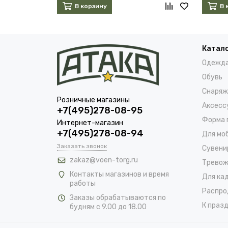
В корзину
В 
Катал
Одежд
Обувь
Снаряж
Розничные магазины
Аксесс
+7(495)278-08-95
Форма 
Интернет-магазин
+7(495)278-08-94
Для мо
Заказать звонок
Сувени
zakaz@voen-torg.ru
Тревож
Контакты магазинов и время
Для ка
работы
Распро
Заказы обрабатываются по
К празд
будням с 9.00 до 18.00