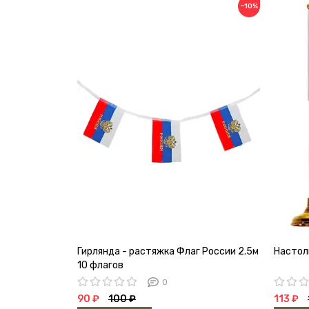
−10%
Гирлянда - растяжка Флаг России 2.5м
Настол
10 флагов
0
90 ₽
100 ₽
113 ₽