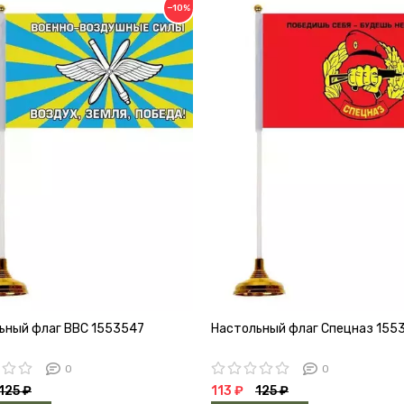
−10%
ьный флаг ВВС 1553547
Настольный флаг Спецназ 155
0
0
125 ₽
113 ₽
125 ₽