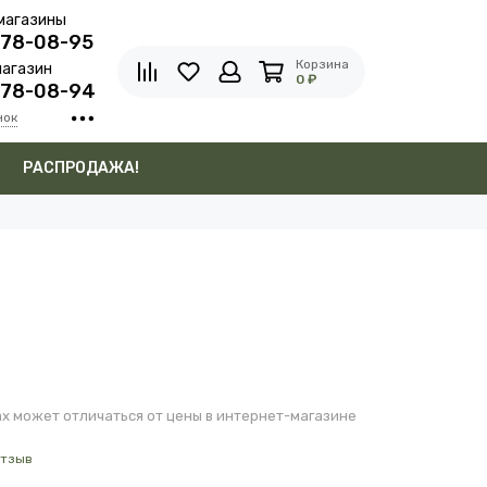
магазины
278-08-95
Корзина
агазин
0 ₽
278-08-94
нок
в
РАСПРОДАЖА!
х может отличаться от цены в интернет-магазине
отзыв