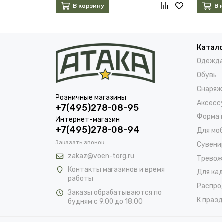
В корзину
В 
Катал
Одежд
Обувь
Снаряж
Розничные магазины
Аксесс
+7(495)278-08-95
Форма 
Интернет-магазин
+7(495)278-08-94
Для мо
Заказать звонок
Сувени
zakaz@voen-torg.ru
Тревож
Контакты магазинов и время
Для ка
работы
Распро
Заказы обрабатываются по
К празд
будням с 9.00 до 18.00