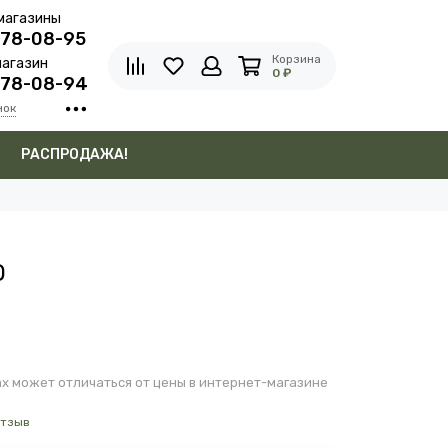
магазины
278-08-95
Корзина
агазин
0 ₽
278-08-94
нок
в
РАСПРОДАЖА!
О
х может отличаться от цены в интернет-магазине
отзыв