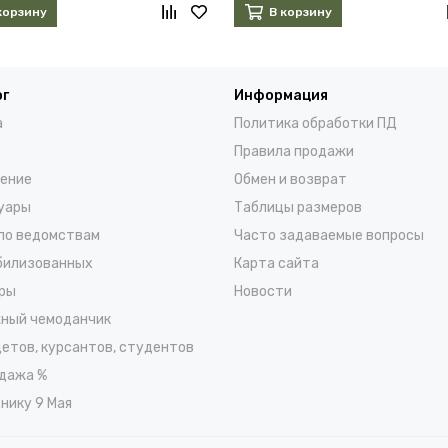
корзину
В корзину
ог
Информация
а
Политика обработки ПД
Правила продажи
ение
Обмен и возврат
уары
Таблицы размеров
по ведомствам
Часто задаваемые вопросы
билизованных
Карта сайта
ры
Новости
ный чемоданчик
детов, курсантов, студентов
дажа %
нику 9 Мая