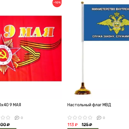
−10%
0х40 9 МАЯ
Настольный флаг МВД
0
0
100 ₽
113 ₽
125 ₽