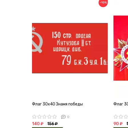
−10%
Флаг 30х40 Знамя победы
Флаг 3
0
140 ₽
156 ₽
90 ₽