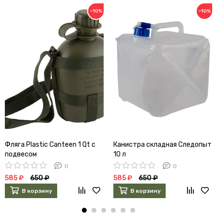
−10%
−10%
Фляга Plastic Canteen 1 Qt с
Канистра складная Следопыт
подвесом
10 л
0
0
585 ₽
650 ₽
585 ₽
650 ₽
В корзину
В корзину