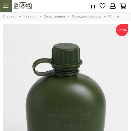
Главная
Каталог
Снаряжение
Походная посуда
Фляги
−10%