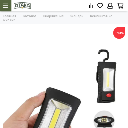
Главная
Каталог
Снаряжение
Фонари
Кемпинговые
фонари
−10%