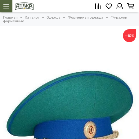
Главная
Каталог
Одежда
Форменная одежда
Фуражки
форменные
−10%