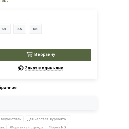
отзыв
54
56
58
В корзину
Заказ в один клик
бранное
 ведомствам
Для кадетов, курсантов, студентов
таж
Форменная одежда
Форма МО