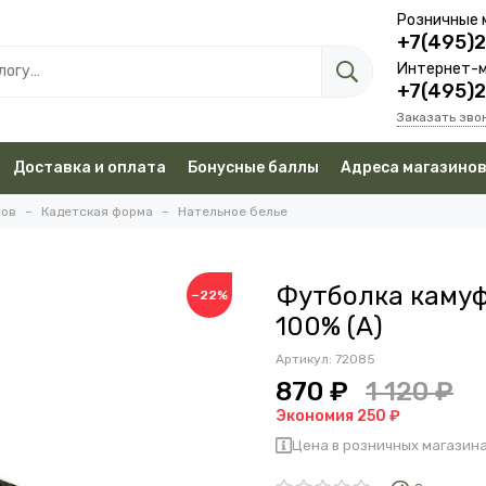
Розничные 
+7(495)
Интернет-м
+7(495)
Заказать зво
Доставка и оплата
Бонусные баллы
Адреса магазино
тов
Кадетская форма
Нательное белье
Футболка камуф
−22%
100% (А)
Артикул:
72085
870 ₽
1 120 ₽
Экономия 250 ₽
Цена в розничных магазина