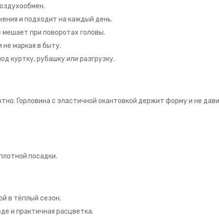
воздухообмен.
жения и подходит на каждый день.
е мешает при поворотах головы.
 не маркая в быту.
од куртку, рубашку или разгрузку.
тно. Горловина с эластичной окантовкой держит форму и не дави
 плотной посадки.
ой в тёплый сезон.
оде и практичная расцветка.