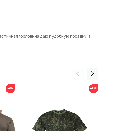
астичная горловина дают удобную посадку, а
−9%
−22%