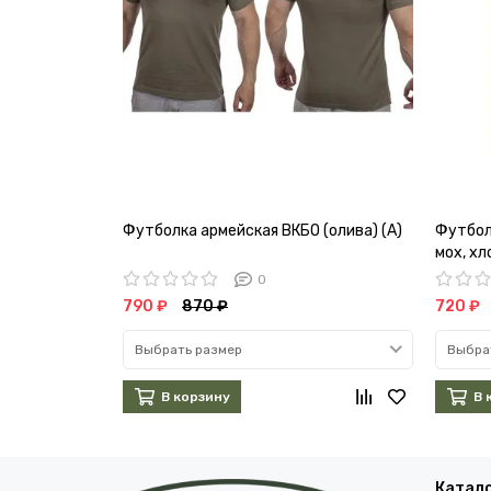
Футболка армейская ВКБО (олива) (А)
Футбол
мох, хл
0
790 ₽
870 ₽
720 ₽
Выбрать размер
Выбра
В корзину
В 
Катал