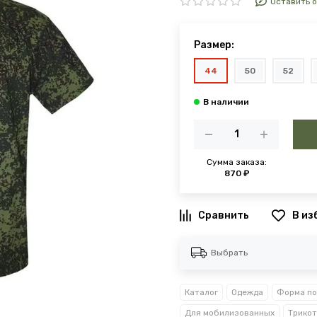
Оставить 
Размер:
44
50
52
Сумма заказа:
870 ₽
В из
Выбрать
Каталог
Одежда
Форма по
Для мобилизованных
Трико