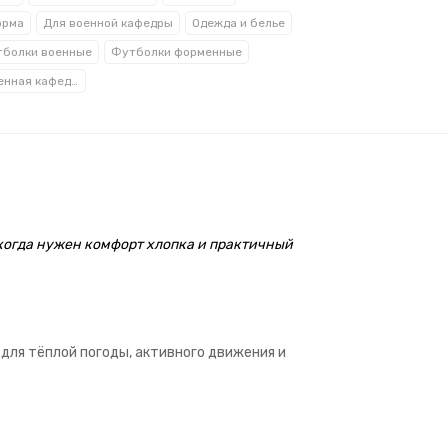
орма
Для военной кафедры
Одежда и белье
болки военные
Футболки форменные
Кадеты, военная кафедра
 когда нужен комфорт хлопка и практичный
 для тёплой погоды, активного движения и