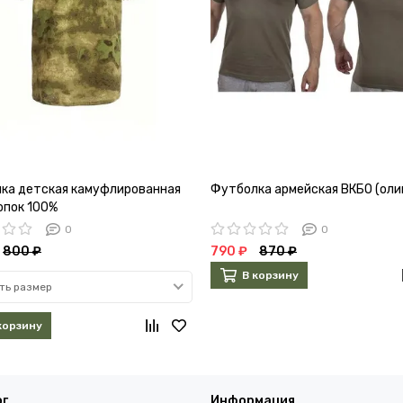
ка детская камуфлированная
Футболка армейская ВКБО (оли
опок 100%
0
0
800 ₽
790 ₽
870 ₽
В корзину
ть размер
корзину
ог
Информация