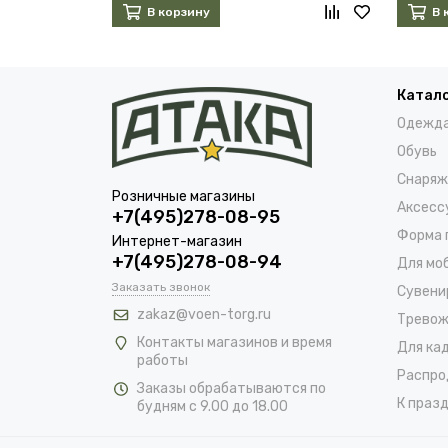
В корзину
В 
Катал
Одежд
Обувь
Снаряж
Розничные магазины
Аксесс
+7(495)278-08-95
Форма 
Интернет-магазин
+7(495)278-08-94
Для мо
Заказать звонок
Сувени
zakaz@voen-torg.ru
Тревож
Контакты магазинов и время
Для ка
работы
Распро
Заказы обрабатываются по
К празд
будням с 9.00 до 18.00