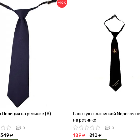
−10%
 Полиция на резинке (А)
Галстук с вышивкой Морская п
на резинке
0
0
349 ₽
189 ₽
210 ₽