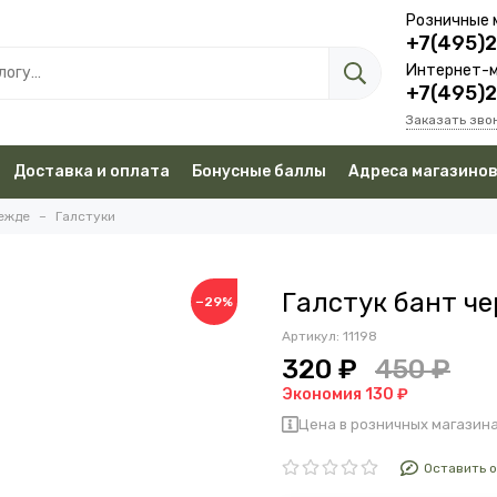
Розничные 
+7(495)
Интернет-м
+7(495)
Заказать зво
Доставка и оплата
Бонусные баллы
Адреса магазино
дежде
Галстуки
Галстук бант ч
−29%
Артикул:
11198
320 ₽
450 ₽
Экономия 130 ₽
Цена в розничных магазина
Оставить 