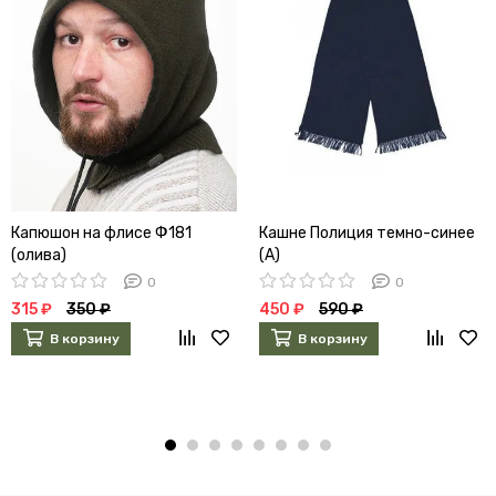
Капюшон на флисе Ф181
Кашне Полиция темно-синее
(олива)
(А)
0
0
315 ₽
350 ₽
450 ₽
590 ₽
В корзину
В корзину