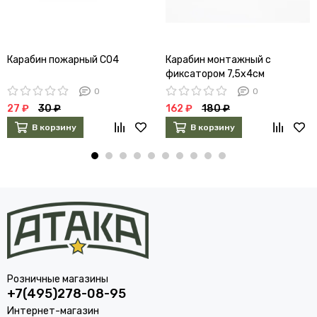
Карабин пожарный С04
Карабин монтажный с
фиксатором 7,5х4см
металлический 9339984
0
0
27 ₽
30 ₽
162 ₽
180 ₽
В корзину
В корзину
Розничные магазины
+7(495)278-08-95
Интернет-магазин