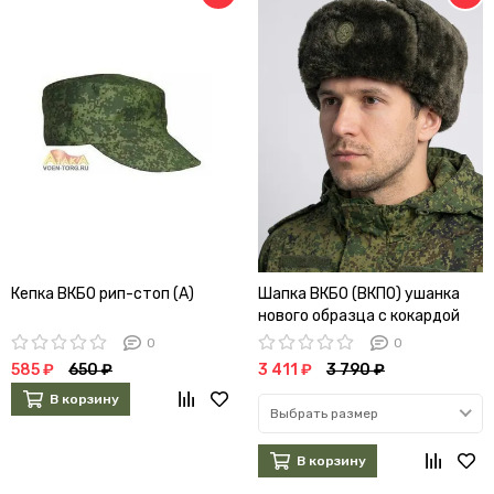
Кепка ВКБО рип-стоп (А)
Шапка ВКБО (ВКПО) ушанка
нового образца с кокардой
натуральный мех
0
0
585 ₽
650 ₽
3 411 ₽
3 790 ₽
В корзину
Выбрать размер
В корзину