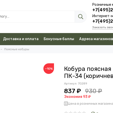
Розничные 
+7(495)
Интернет-м
+7(495)
Заказать зво
Доставка и оплата
Бонусные баллы
Адреса магазино
Поясные кобуры
Кобура поясная
−10%
ПК-34 (коричне
Артикул:
70289
837 ₽
930 ₽
Экономия 93 ₽
Цена в розничных магазина