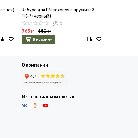
татная)
Кобура для ПМ поясная с пружиной
Кобура для П
ПК-7 (черный)
ПК-5 (черный
0
765 ₽
850 ₽
504 ₽
560 
В корзину
В корзин
О компании
Мы в социальных сетях