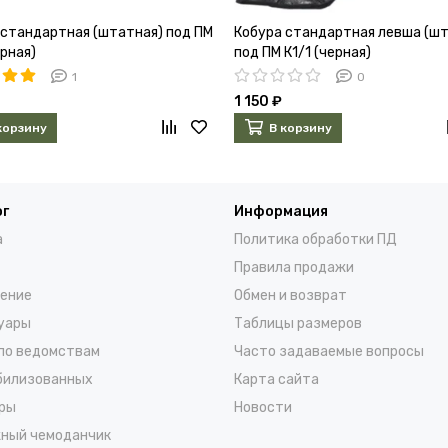
 стандартная (штатная) под ПМ
Кобура стандартная левша (ш
ерная)
под ПМ К1/1 (черная)
1
0
1 150 ₽
корзину
В корзину
ог
Информация
а
Политика обработки ПД
Правила продажи
ение
Обмен и возврат
уары
Таблицы размеров
по ведомствам
Часто задаваемые вопросы
билизованных
Карта сайта
ры
Новости
ный чемоданчик