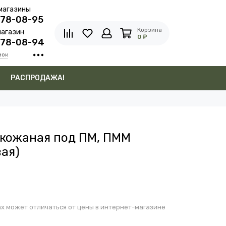
магазины
278-08-95
Корзина
агазин
0 ₽
278-08-94
нок
в
РАСПРОДАЖА!
 кожаная под ПМ, ПММ
вая)
х может отличаться от цены в интернет-магазине