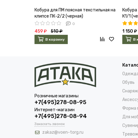
Кобура для ПМ поясная текстильная на
Кобура
клипсе ПК-2/2 (черная)
К1/1 (ч
0
459 ₽
510 ₽
1 150 ₽
В корзину
В 
Катал
Одежд
Обувь
Снаряж
Розничные магазины
Аксесс
+7(495)278-08-95
Форма 
Интернет-магазин
+7(495)278-08-94
Для мо
Заказать звонок
Сувени
zakaz@voen-torg.ru
Тревож