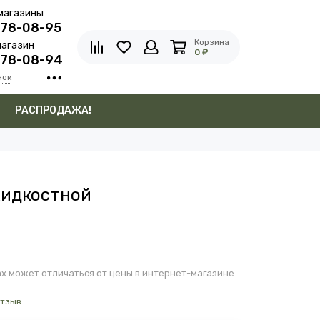
магазины
278-08-95
Корзина
агазин
0 ₽
278-08-94
нок
в
РАСПРОДАЖА!
жидкостной
х может отличаться от цены в интернет-магазине
отзыв