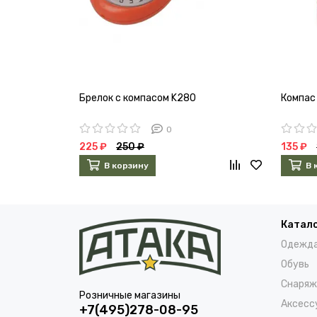
Брелок с компасом K280
Компас
0
225 ₽
250 ₽
135 ₽
В корзину
В 
Катал
Одежд
Обувь
Снаряж
Розничные магазины
Аксесс
+7(495)278-08-95