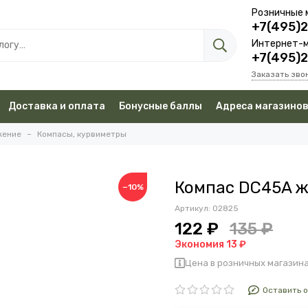
Розничные 
+7(495)
Интернет-м
+7(495)
Заказать зво
Доставка и оплата
Бонусные баллы
Адреса магазино
жение
Компасы, курвиметры
Компас DC45A 
−10%
Артикул:
02825
122 ₽
135 ₽
Экономия 13 ₽
Цена в розничных магазина
Оставить 