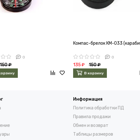
Компас-брелок КМ-033 (караби
0
0
150 ₽
135 ₽
150 ₽
корзину
В корзину
ог
Информация
а
Политика обработки ПД
Правила продажи
ение
Обмен и возврат
уары
Таблицы размеров