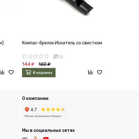
н)
Компас-брелок Искатель со свистком
Компас 7 в 1 
9232699
0
144 ₽
160 ₽
450 ₽
500 
В корзину
В корзин
О компании
Мы в социальных сетях