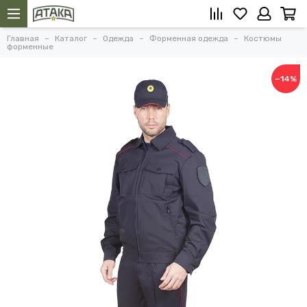
Главная
Каталог
Одежда
Форменная одежда
Костюмы
форменные
−14%