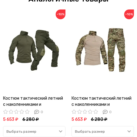
−10%
−10%
Костюм тактический летний
Костюм тактический летний
с наколенниками и
с наколенниками и
налокотниками (олива)
налокотниками (мультикам)
0
0
5 653 ₽
6 280 ₽
5 653 ₽
6 280 ₽
Выбрать размер
Выбрать размер