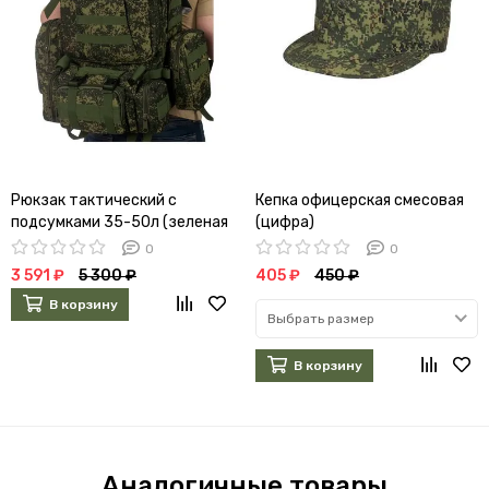
Рюкзак тактический с
Кепка офицерская смесовая
подсумками 35-50л (зеленая
(цифра)
цифра)
0
0
3 591 ₽
5 300 ₽
405 ₽
450 ₽
В корзину
Выбрать размер
В корзину
Аналогичные товары