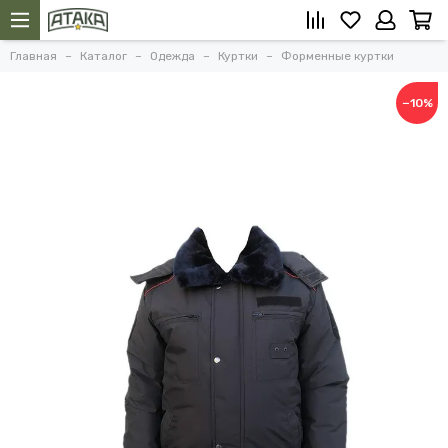
Главная
Каталог
Одежда
Куртки
Форменные куртки
−10%