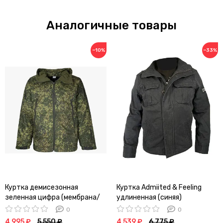
Аналогичные товары
−10%
−33%
Куртка демисезонная
Куртка Admiited & Feeling
зеленная цифра (мембрана/
удлиненная (синяя)
рип-стоп/стяжка)
0
0
4 995 ₽
5 550 ₽
4 539 ₽
6 775 ₽