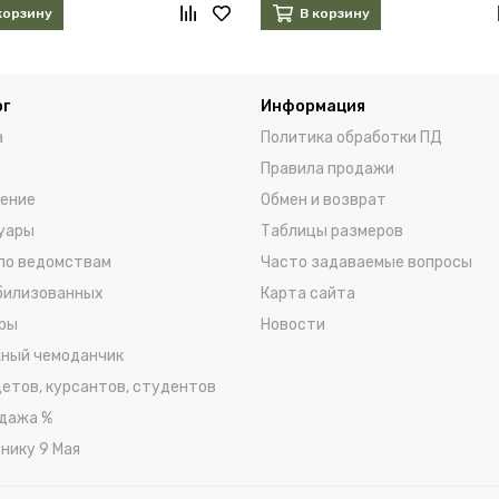
корзину
В корзину
ог
Информация
а
Политика обработки ПД
Правила продажи
ение
Обмен и возврат
уары
Таблицы размеров
по ведомствам
Часто задаваемые вопросы
билизованных
Карта сайта
ры
Новости
ный чемоданчик
детов, курсантов, студентов
дажа %
нику 9 Мая