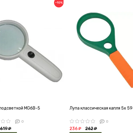
−10%
 подсветкой MG6B-5
Лупа классическая капля 5х 5
0
0
619 ₽
236 ₽
262 ₽