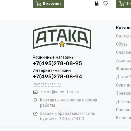
В корзину
В 
Катал
Одежд
Обувь
Снаряж
Розничные магазины
Аксесс
+7(495)278-08-95
Форма 
Интернет-магазин
+7(495)278-08-94
Для мо
Заказать звонок
Сувени
zakaz@voen-torg.ru
Тревож
Контакты магазинов и время
Для ка
работы
Распро
Заказы обрабатываются по
К празд
будням с 9.00 до 18.00