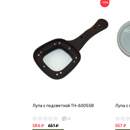
−10%
Лупа с подсветкой TH-600558
Лупа с
0
586 ₽
651 ₽
557 ₽