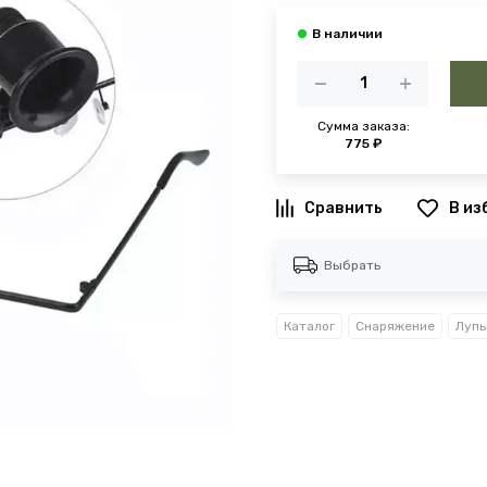
Сумма заказа:
775 ₽
В из
Выбрать
Каталог
Снаряжение
Луп