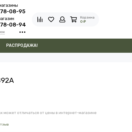
магазины
278-08-95
Корзина
агазин
0 ₽
278-08-94
нок
в
РАСПРОДАЖА!
892A
х может отличаться от цены в интернет-магазине
отзыв