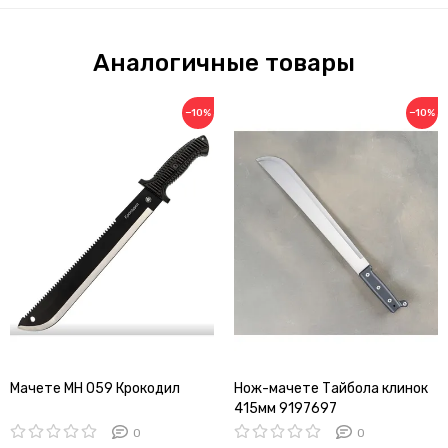
Аналогичные товары
−10%
−10%
Мачете МН 059 Крокодил
Нож-мачете Тайбола клинок
415мм 9197697
0
0