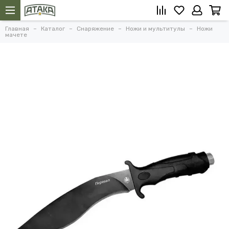
Главная
Каталог
Снаряжение
Ножи и мультитулы
Ножи
мачете