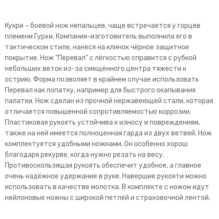
Кукри – боевой нож непальцев, чаще встречается у горцев
племени Гурхи. Компания-изготовитель выполнила его в
тактическом стиле, нанеся на клинок чёрное защитное
покрытие. Нож "Перевал" с лёгкостью справится с рубкой
небольших веток из-за смещённого центра тяжести к
острию. Форма позволяет в крайнем случае использовать
Перевал как лопатку, например для быстрого окапывания
палатки. Нож сделан из прочной нержавеющей стали, которая
отличается повышенной сопротивляемостью коррозии.
Пластиковая рукоять устойчива к износу и повреждениям,
также на ней имеется полноценная гарда из двух ветвей. Нож
комплектуется удобными ножнами. Он особенно хорош
благодаря рекурве, когда нужно резать на весу.
Противоскользящая рукоять обеспечит удобное, а главное
очень надёжное удержание в руке. Навершие рукояти можно
использовать в качестве молотка. В комплекте с ножом идут
нейлоновые ножны с широкой петлёй и страховочной лентой.