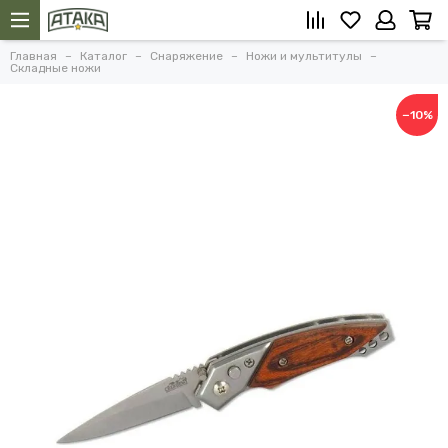
Главная
Каталог
Снаряжение
Ножи и мультитулы
Складные ножи
−10%